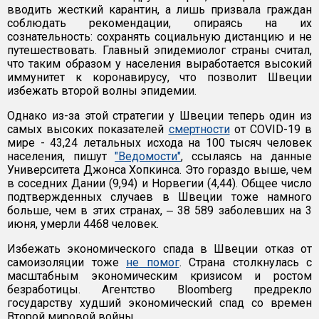
вводить жесткий карантин, а лишь призвала граждан
соблюдать рекомендации, опираясь на их
сознательность: сохранять социальную дистанцию и не
путешествовать. Главный эпидемиолог страны считал,
что таким образом у населения выработается высокий
иммунитет к коронавирусу, что позволит Швеции
избежать второй волны эпидемии.
Однако из-за этой стратегии у Швеции теперь один из
самых высоких показателей
смертности
от COVID-19 в
мире - 43,24 летальных исхода на 100 тысяч человек
населения, пишут
"Ведомости"
, ссылаясь на данные
Университета Джонса Хопкинса. Это гораздо выше, чем
в соседних Дании (9,94) и Норвегии (4,44). Общее число
подтвержденных случаев в Швеции тоже намного
больше, чем в этих странах, ‒ 38 589 заболевших на 3
июня, умерли 4468 человек.
Избежать экономического спада в Швеции отказ от
самоизоляции тоже
не помог
. Страна столкнулась с
масштабным экономическим кризисом и ростом
безработицы. Агентство Bloomberg предрекло
государству худший экономический спад со времен
Второй мировой войны.