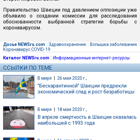
Правительство Швеции под давлением оппозиции уже
объявило о создании комиссии для расследования
обоснованности выбранной стратегии борьбы с
коронавирусом.
Досье NEWSru.com
::
Здравоохранение
::
Вспышка заболевания
::
Коронавирус COVID-19
Каталог NEWSru.com
::
Информационные интернет-ресурсы
ССЫЛКИ ПО ТЕМЕ
В мире
|
26 мая 2020 г.,
"Бескарантинной" Швеции предрекли
экономический спад и рост безработицы
В мире
|
18 мая 2020 г.,
В апреле смертность в Швеции оказалась
наибольшей с 1993 года