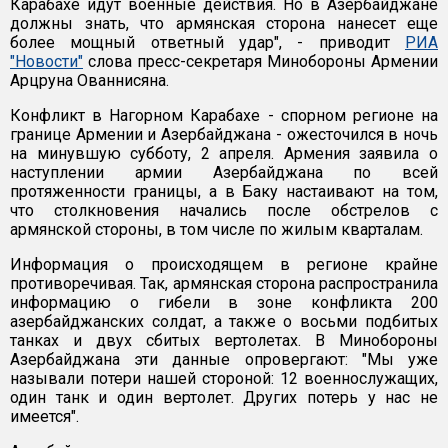
Карабахе идут военные действия. Но в Азербайджане
должны знать, что армянская сторона нанесет еще
более мощный ответный удар", - приводит
РИА
"Новости"
слова пресс-секретаря Минобороны Армении
Арцруна Ованнисяна.
Конфликт в Нагорном Карабахе - спорном регионе на
границе Армении и Азербайджана - ожесточился в ночь
на минувшую субботу, 2 апреля. Армения заявила о
наступлении армии Азербайджана по всей
протяженности границы, а в Баку настаивают на том,
что столкновения начались после обстрелов с
армянской стороны, в том числе по жилым кварталам.
Информация о происходящем в регионе крайне
противоречивая. Так, армянская сторона распространила
информацию о гибели в зоне конфликта 200
азербайджанских солдат, а также о восьми подбитых
танках и двух сбитых вертолетах. В Минобороны
Азербайджана эти данные опровергают: "Мы уже
называли потери нашей стороной: 12 военнослужащих,
один танк и один вертолет. Других потерь у нас не
имеется".