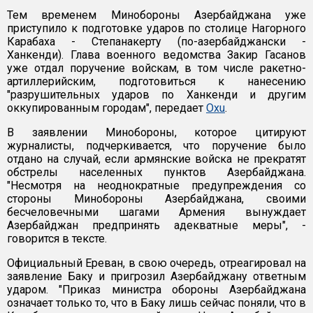
Тем временем Минобороны Азербайджана уже
приступило к подготовке ударов по столице Нагорного
Карабаха - Степанакерту (по-азербайджански -
Ханкенди). Глава военного ведомства Закир Гасанов
уже отдал поручение войскам, в том числе ракетно-
артиллерийским, подготовиться к нанесению
"разрушительных ударов по Ханкенди и другим
оккупированным городам", передает
Oxu
.
В заявлении Минобороны, которое цитируют
журналисты, подчеркивается, что поручение было
отдано на случай, если армянские войска не прекратят
обстрелы населенных пунктов Азербайджана.
"Несмотря на неоднократные предупреждения со
стороны Минобороны Азербайджана, своими
бесчеловечными шагами Армения вынуждает
Азербайджан предпринять адекватные меры", -
говорится в тексте.
Официальный Ереван, в свою очередь, отреагировал на
заявление Баку и пригрозил Азербайджану ответным
ударом. "Приказ министра обороны Азербайджана
означает только то, что в Баку лишь сейчас поняли, что в