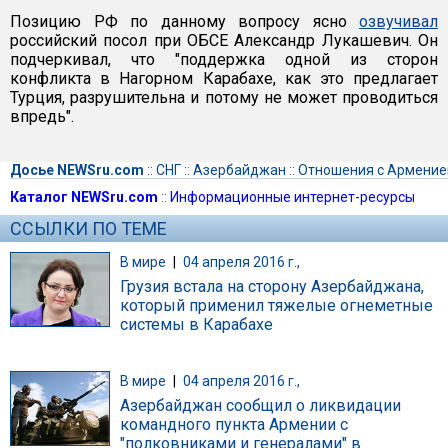
Позицию РФ по данному вопросу ясно
озвучивал
российский посол при ОБСЕ Александр Лукашевич. Он
подчеркивал, что "поддержка одной из сторон
конфликта в Нагорном Карабахе, как это предлагает
Турция, разрушительна и потому не может проводиться
впредь".
Досье NEWSru.com
::
СНГ
::
Азербайджан
::
Отношения с Армение
Каталог NEWSru.com
::
Информационные интернет-ресурсы
ССЫЛКИ ПО ТЕМЕ
В мире
|
04 апреля 2016 г.,
Грузия встала на сторону Азербайджана,
который применил тяжелые огнеметные
системы в Карабахе
В мире
|
04 апреля 2016 г.,
Азербайджан сообщил о ликвидации
командного пункта Армении с
"полковниками и генералами" в