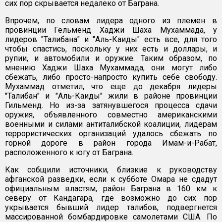
сих пор скрывается недалеко от Баграна.
Впрочем, по словам лидера одного из племен в
провинции Гельменд Хаджи Шаха Мухаммада, у
лидеров "Талибана" и "Аль-Каиды" есть все, для того
чтобы спастись, поскольку у них есть и доллары, и
рупии, и автомобили и оружие. Таким образом, по
мнению Хаджи Шаха Мухаммада, они могут либо
сбежать, либо просто-напросто купить себе свободу.
Мухаммад отметил, что еще до декабря лидеры
"Талибан" и "Аль-Каиды" жили в районе провинции
Гильменд. Но из-за затянувшегося процесса сдачи
оружия, объявленного совместно американскими
военными и силами антиталибской коалиции, лидерам
террористических организаций удалось сбежать по
горной дороге в район города Имам-и-Рабат,
расположенного к югу от Баграна.
Как собщили источники, близкие к руководству
афганской разведки, если к субботе Омара не сдадут
официальным властям, район Баграна в 160 км к
северу от Кандагара, где возможно до сих пор
укрывается бывший лидер талибов, подвергнется
массированной бомбардировке самолетами США. По