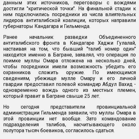
данным этих источников, переговоры с вождями
достигли "критической точки". На финальной стадии к
ним подключились посредники из числа влиятельных
лидеров антиталибской коалиции, которых направили
губернаторы Кандагара и Гильменда.
Ранее начальник разведки Объединенного
антиталибского фронта в Кандагаре Хаджи Гулалай,
настаивая на том, что бывший "талиб номер один"
находится именно в Багране, заявлял, что операция по
поимке муллы Омара отложена на несколько дней,
чтобы посредники имели возможность убедить его
охранников сложить оружие. По имеющимся
сведениям, убежище мулле Омару и его личной
гвардии предоставил полевой командир Абдул Вахид -
одновременно вождь одного из местных племен,
который правит в Багране свыше 25 лет.
Но сегодня представители провинциальной
администрации Гильменда заявили, что муллы Омара в
этой провинции нет вообще. Зато командование
подразделения талибов, насчитывающего около
полутора тысяч боевиков, согласилось сдаться.