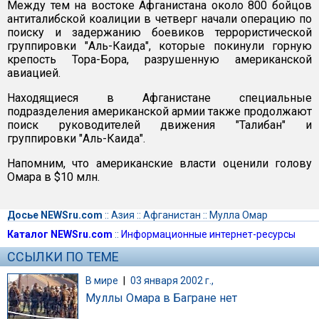
Между тем на востоке Афганистана около 800 бойцов
антиталибской коалиции в четверг начали операцию по
поиску и задержанию боевиков террористической
группировки "Аль-Каида", которые покинули горную
крепость Тора-Бора, разрушенную американской
авиацией.
Находящиеся в Афганистане специальные
подразделения американской армии также продолжают
поиск руководителей движения "Талибан" и
группировки "Аль-Каида".
Напомним, что американские власти оценили голову
Омара в $10 млн.
Досье NEWSru.com
::
Азия
::
Афганистан
::
Мулла Омар
Каталог NEWSru.com
::
Информационные интернет-ресурсы
ССЫЛКИ ПО ТЕМЕ
В мире
|
03 января 2002 г.,
Муллы Омара в Багране нет