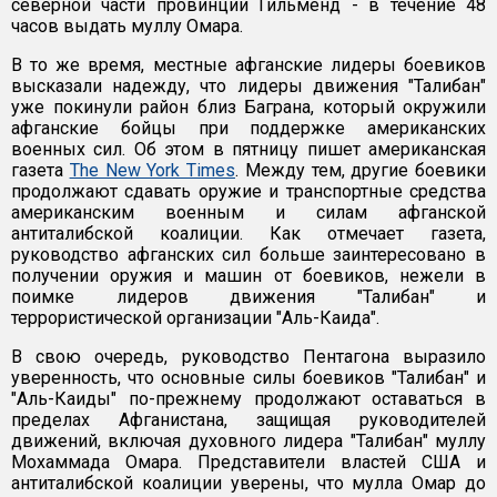
северной части провинции Гильменд - в течение 48
часов выдать муллу Омара.
В то же время, местные афганские лидеры боевиков
высказали надежду, что лидеры движения "Талибан"
уже покинули район близ Баграна, который окружили
афганские бойцы при поддержке американских
военных сил. Об этом в пятницу пишет американская
газета
The New York Times
. Между тем, другие боевики
продолжают сдавать оружие и транспортные средства
американским военным и силам афганской
антиталибской коалиции. Как отмечает газета,
руководство афганских сил больше заинтересовано в
получении оружия и машин от боевиков, нежели в
поимке лидеров движения "Талибан" и
террористической организации "Аль-Каида".
В свою очередь, руководство Пентагона выразило
уверенность, что основные силы боевиков "Талибан" и
"Аль-Каиды" по-прежнему продолжают оставаться в
пределах Афганистана, защищая руководителей
движений, включая духовного лидера "Талибан" муллу
Мохаммада Омара. Представители властей США и
антиталибской коалиции уверены, что мулла Омар до