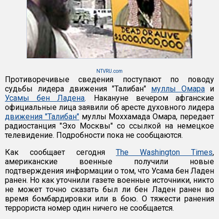
NTVRU.com
Противоречивые сведения поступают по поводу
судьбы лидера движения "Талибан"
муллы Омара
и
Усамы бен Ладена
. Накануне вечером афганские
официальные лица заявили об аресте духовного лидера
движения "Талибан"
муллы Моххамада Омара, передает
радиостанция "Эхо Москвы" со ссылкой на немецкое
телевидение. Подробности пока не сообщаются.
Как сообщает сегодня
The Washington Times
,
американские военные получили новые
подтверждения информации о том, что Усама бен Ладен
ранен. Но как уточнили газете военные источники, никто
не может точно сказать был ли бен Ладен ранен во
время бомбардировки или в бою. О тяжести ранения
террориста номер один ничего не сообщается.