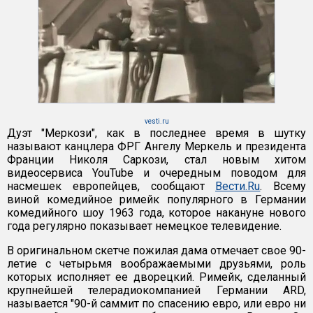
vesti.ru
Дуэт "Меркози", как в последнее время в шутку
называют канцлера ФРГ Ангелу Меркель и президента
Франции Николя Саркози, стал новым хитом
видеосервиса YouTube и очередным поводом для
насмешек европейцев, сообщают
Вести.Ru
. Всему
виной комедийное римейк популярного в Германии
комедийного шоу 1963 года, которое накануне нового
года регулярно показывает немецкое телевидение.
В оригинальном скетче пожилая дама отмечает свое 90-
летие с четырьмя воображаемыми друзьями, роль
которых исполняет ее дворецкий. Римейк, сделанный
крупнейшей телерадиокомпанией Германии ARD,
называется "90-й саммит по спасению евро, или евро ни