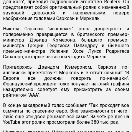
для кого", приводит подробности агентство Reuters. Он
представляет собой оригинальный ролик с измененной
звуковой дорожкой и наложенными поверх
изображения головами Саркози и Меркель.
Николя Саркози "исполняет" роль дворецкого и
попеременно превращается в британского премьер-
министра Дэвида Кэмерона, бывшего премьер-
министра Греции Георгиоса Папандреу и бывшего
премьер-министра Испании Хосе Луиса Родригеса
Сапатеро, которые пытаются угодить Меркель.
Притворяясь Дэвидом Кэмероном, Саркози по-
английски приветствует Меркель и в ответ слышит: "В
Европе все должны говорить по-немецки".
Французский президент тоже получает нагоняй, графиня
назидательно советует ему присмотреть за своим
рейтингом "ААА".
В конце закадровый голос сообщает: "Так проходят все
саммиты по спасению евро. Вне зависимости от чего-
либо еще эти двое решают всё сами". За четыре дня на
YouTube этот ролик просмотрели более 380 тыс. раз.