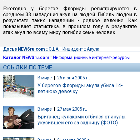
Ежегодно у берегов Флориды регистрируются в
среднем 33 нападения акул на людей. Гибель людей в
результате таких нападений - редкое явление. Как
показывает статистика, в прошлом году в результате
атак акул по всему миру погибли семь человек.
Досье NEWSru.com
::
США
::
Инцидент
::
Акула
Каталог NEWSru.com
::
Информационные интернет-ресурсы
ССЫЛКИ ПО ТЕМЕ
В мире
|
26 июня 2005 г.,
У берегов Флориды акула убила 14-
летнюю девочку
В мире
|
27 мая 2005 г.,
Британец кулаками отбился от акулы,
укусившей его за задницу (ФОТО)