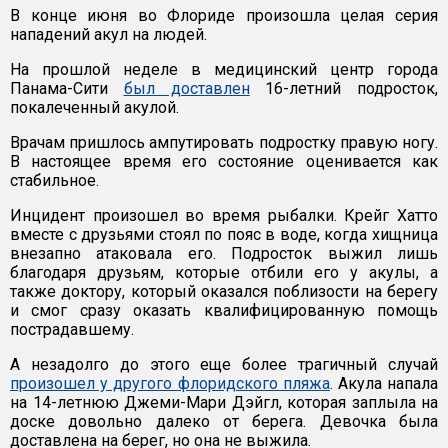
В конце июня во Флориде произошла целая серия
нападений акул на людей.
На прошлой неделе в медицинский центр города
Панама-Сити
был доставлен
16-летний подросток,
покалеченный акулой.
Врачам пришлось ампутировать подростку правую ногу.
В настоящее время его состояние оценивается как
стабильное.
Инцидент произошел во время рыбалки. Крейг Хатто
вместе с друзьями стоял по пояс в воде, когда хищница
внезапно атаковала его. Подросток выжил лишь
благодаря друзьям, которые отбили его у акулы, а
также доктору, который оказался поблизости на берегу
и смог сразу оказать квалифицированную помощь
пострадавшему.
А незадолго до этого еще более трагичный случай
произошел у другого флоридского пляжа
. Акула напала
на 14-летнюю Джеми-Мари Дэйгл, которая заплыла на
доске довольно далеко от берега. Девочка была
доставлена на берег, но она не выжила.