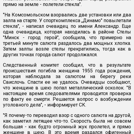
прямо на земле - полетели стекла".
"На Комсомольском взорвались две установки или два
залпа на старте. У спорткомплекса „Динамо" повылетали
стекла", - написал очевидец по имени Александр. Еще
одна очевидица, которая находилась в районе Стелы
"Минск - город герой", сообщила, что примерно на
третьей минуте салюта раздалось два мощных хлопка.
Затем залпы возле стелы прекратились, тогда как в
других точках города салют продолжался.
Следственный комитет сообщил, что в результате
происшествия погибла женщина 1955 года рождения,
которая наблюдала за салютом на берегу реки
Свислочь. Спасти ее не удалось. Очевидцы сообщают,
что женщине в шею попал металлический осколок. "В
настоящее время следователями проводится проверка
по факту ее смерти. Решается вопрос о возбуждении
уголовного дела", - информирует СК.
"Я почему-то переводил взор с одного салюта на другой,
как заметил летящее что-то. Скорость была не совсем
большая - как будто огромный жук пролетел, и прямо
женщине в шею. В это время раздался офигенный