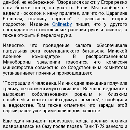
дамбой, на набережной. "Взорвался салют, у Егора резко
нога болеть стала, он упал от боли. Мы вообще не
видели - осколок к нему прилетел, или что-то. Царапина
большая, штанину порвало", - рассказал второй
подросток. Издание
Onliner.by
пишет, что у другого
пострадавшего осколочные ранения руки и живота, а
также открытый перелом руки.
Известно, что проведение салюта обеспечивала
патрульная рота комендантского батальона Минской
военной комендатуры. В распространенном
Минобороны заявлении говорится, что комиссия
министерства совместно со Следственным комитетом
устанавливает причины произошедшего.
"Пострадали 4 человека. Из них одна женщина получила
травму, не совместимую с жизнью. Военное ведомство
выражает соболезнования родным и близким
погибшей и окажет необходимую помощь", - сообщили
в ведомстве. Там также отметили, что заряды этой
партии ранее уже применялись для салютов.
Еще один инцидент произошел, когда военная техника
возвращалась на базу после парада. Танк Т-72 занесло и