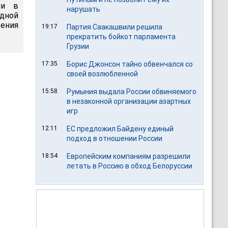
ии в
нарушать
одной
рения
19:17
Партия Саакашвили решила
прекратить бойкот парламента
Грузии
17:35
Борис Джонсон тайно обвенчался со
своей возлюбленной
15:58
Румыния выдала России обвиняемого
в незаконной организации азартных
игр
12:11
ЕС предложил Байдену единый
подход в отношении России
18:54
Европейским компаниям разрешили
летать в Россию в обход Белоруссии