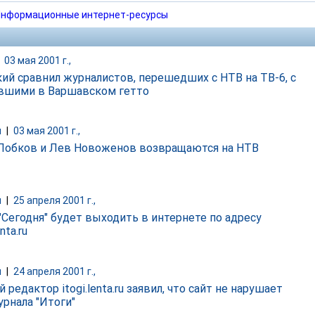
нформационные интернет-ресурсы
|
03 мая 2001 г.,
кий сравнил журналистов, перешедших с НТВ на ТВ-6, с
вшими в Варшавском гетто
и
|
03 мая 2001 г.,
Лобков и Лев Новоженов возвращаются на НТВ
и
|
25 апреля 2001 г.,
 "Сегодня" будет выходить в интернете по адресу
nta.ru
и
|
24 апреля 2001 г.,
 редактор itogi.lenta.ru заявил, что сайт не нарушает
урнала "Итоги"