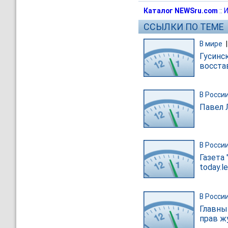
Каталог NEWSru.com
::
И
ССЫЛКИ ПО ТЕМЕ
В мире
Гусинс
восста
В Росси
Павел 
В Росси
Газета
today.le
В Росси
Главный
прав ж