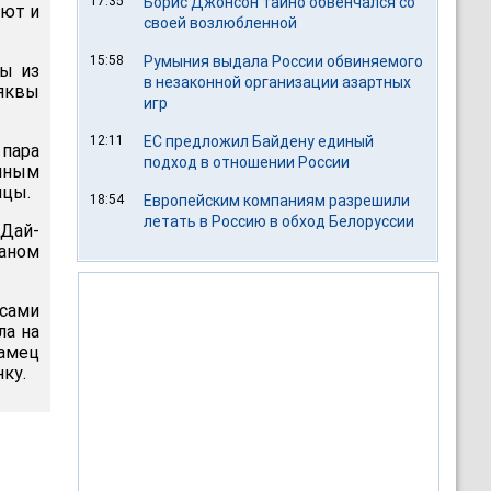
17:35
Борис Джонсон тайно обвенчался со
яют и
своей возлюбленной
15:58
Румыния выдала России обвиняемого
вы из
в незаконной организации азартных
ряквы
игр
12:11
ЕС предложил Байдену единый
пара
подход в отношении России
нным
нцы.
18:54
Европейским компаниям разрешили
летать в Россию в обход Белоруссии
 Дай-
маном
есами
ла на
амец
ку.