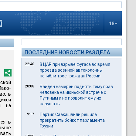
18+
ПОСЛЕДНИЕ НОВОСТИ РАЗДЕЛА
22:40
В ЦАР при взрыве фугаса во время
проезда военной автоколонны
погибли трое граждан России
нской
20:08
Байден намерен поднять тему прав
Мако-
человека на июньской встрече с
во, в
Путиным и не позволит ему их
щихся
нарушать
й на
19:17
Партия Саакашвили решила
прекратить бойкот парламента
ся в
Грузии
еньше
ивать