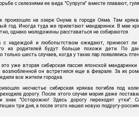
борьбе с селезнями ее вида. "Супруги" вместе плавают, гул
х произошло на озере Онума в городе Ояма. Там кряк
й год. Иногда туда же прилетают мандаринки. В мае к
тно, однако молодожены расставаться не собираются.
а с надеждой и любопытством ожидают, принесет ли 
го из родителей будут больше похожи дети. По да
о только шесть случаев, когда у таких пар появлялись пте
 это уже вторая сибирская пассия японской мандаринки
й возлюбленной он встретился еще в феврале. За их ро
едили все жители городка.
оизошло несчастье: сибирская кряква погибла под кол
реходила дорогу. После этого случая мэрия даже постави
и знак "Осторожно! Здесь дорогу переходят утки". С
ешен три дня, а после этого нашел новую подругу-россиян