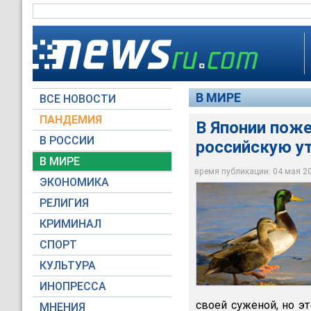
В МИРЕ
ВСЕ НОВОСТИ
ПАНДЕМИЯ
В Японии пож
В РОССИИ
российскую у
В Японии состоялос
В МИРЕ
российской утки-кр
время публикации: 04 мая 201
ЭКОНОМИКА
Wikipedia
РЕЛИГИЯ
КРИМИНАЛ
СПОРТ
КУЛЬТУРА
ИНОПРЕССА
своей суженой, но э
МНЕНИЯ