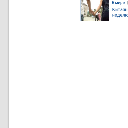
В мире
Китаян
недел