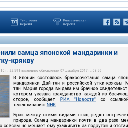
Текстовая
Классическая
версия
версия
енили самца японской мандаринки и
тку-крякву
ь бракосочетание самца японской мандаринки Дай-тян и
яквы Мако-тян
0 г., 22:59 | последнее обновление: 07 декабря 2017 г., 08:56
В Японии состоялось бракосочетание самца япо
мандаринки Дай-тян и российской утки-кряквы 
тян. Мэрия города выдала им брачное свидетельст
котором указала гражданство каждой из брачую
сторон, сообщает
РИА "Новости"
со ссылко
телекомпанию
NHK
.
Брак между этими видами птиц редко встречает
природе. Самец мандаринки почти в два раза м
то совсем не мешает ему ухаживать за подругой и отста