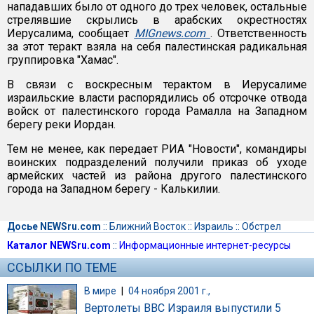
нападавших было от одного до трех человек, остальные
стрелявшие скрылись в арабских окрестностях
Иерусалима, сообщает
MIGnews.com
. Ответственность
за этот теракт взяла на себя палестинская радикальная
группировка "Хамас".
В связи с воскресным терактом в Иерусалиме
израильские власти распорядились об отсрочке отвода
войск от палестинского города Рамалла на Западном
берегу реки Иордан.
Тем не менее, как передает РИА "Новости", командиры
воинских подразделений получили приказ об уходе
армейских частей из района другого палестинского
города на Западном берегу - Калькилии.
Досье NEWSru.com
::
Ближний Восток
::
Израиль
::
Обстрел
Каталог NEWSru.com
::
Информационные интернет-ресурсы
ССЫЛКИ ПО ТЕМЕ
В мире
|
04 ноября 2001 г.,
Вертолеты ВВС Израиля выпустили 5