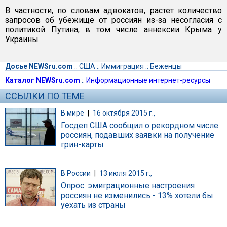
В частности, по словам адвокатов, растет количество
запросов об убежище от россиян из-за несогласия с
политикой Путина, в том числе аннексии Крыма у
Украины
Досье NEWSru.com
::
США
::
Иммиграция
::
Беженцы
Каталог NEWSru.com
::
Информационные интернет-ресурсы
ССЫЛКИ ПО ТЕМЕ
В мире
|
16 октября 2015 г.,
Госдеп США сообщил о рекордном числе
россиян, подавших заявки на получение
грин-карты
В России
|
13 июля 2015 г.,
Опрос: эмиграционные настроения
россиян не изменились - 13% хотели бы
уехать из страны