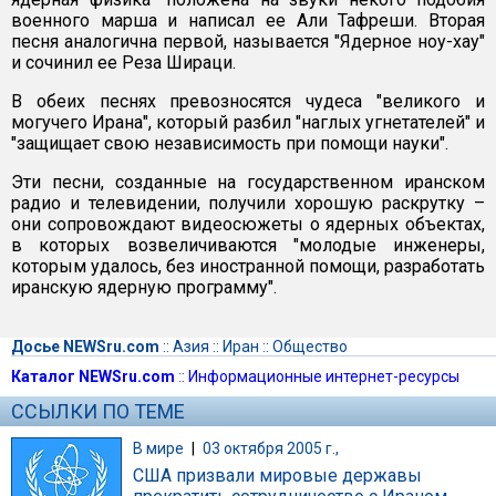
военного марша и написал ее Али Тафреши. Вторая
песня аналогична первой, называется "Ядерное ноу-хау"
и сочинил ее Реза Шираци.
В обеих песнях превозносятся чудеса "великого и
могучего Ирана", который разбил "наглых угнетателей" и
"защищает свою независимость при помощи науки".
Эти песни, созданные на государственном иранском
радио и телевидении, получили хорошую раскрутку –
они сопровождают видеосюжеты о ядерных объектах,
в которых возвеличиваются "молодые инженеры,
которым удалось, без иностранной помощи, разработать
иранскую ядерную программу".
Досье NEWSru.com
::
Азия
::
Иран
::
Общество
Каталог NEWSru.com
::
Информационные интернет-ресурсы
ССЫЛКИ ПО ТЕМЕ
В мире
|
03 октября 2005 г.,
США призвали мировые державы