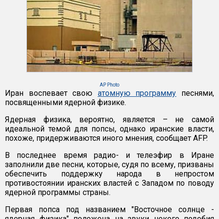
AP Photo
Иран воспевает свою
атомную программу
песнями,
посвященными ядерной физике.
Ядерная физика, вероятно, является – не самой
идеальной темой для попсы, однако иранские власти,
похоже, придерживаются иного мнения, сообщает AFP.
В последнее время радио- и телеэфир в Иране
заполнили две песни, которые, судя по всему, призваны
обеспечить поддержку народа в непростом
противостоянии иранских властей с Западом по поводу
ядерной программы страны.
Первая попса под названием "Восточное солнце -
ядерная физика" положена на звуки некого подобия