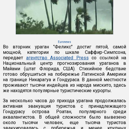
Euronews
Во вторник ураган "Феликс" достиг пятой, самой
мощной, категории по шкале Саффир-Симпсона,
передает
агентство Associated Press
со ссылкой на
Национальный центр прогнозирования ураганов в
Майами (штат Флорида, США). Стихийное бедствие
готово обрушиться на побережье Латинской Америки
на границе Никарагуа и Гондураса. В данной местности
проживают тысячи индейцев из народа мискито, здесь
же находятся популярные туристические курорты.
За несколько часов до прихода урагана продолжалась
активная эвакуация туристов с принадлежащего
Гондурасу острова Роатан, популярного среди
аквалангистов. В общей сложности было вывезено
около тысячи человек, еще тысяча туристов
эвакуировалась с побережья и менее крупных