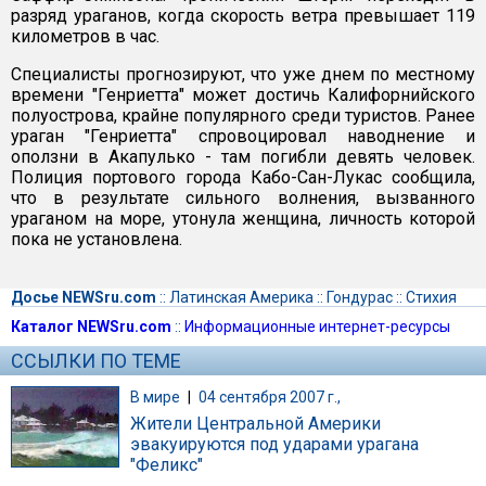
разряд ураганов, когда скорость ветра превышает 119
километров в час.
Специалисты прогнозируют, что уже днем по местному
времени "Генриетта" может достичь Калифорнийского
полуострова, крайне популярного среди туристов. Ранее
ураган "Генриетта" спровоцировал наводнение и
оползни в Акапулько - там погибли девять человек.
Полиция портового города Кабо-Сан-Лукас сообщила,
что в результате сильного волнения, вызванного
ураганом на море, утонула женщина, личность которой
пока не установлена.
Досье NEWSru.com
::
Латинская Америка
::
Гондурас
::
Стихия
Каталог NEWSru.com
::
Информационные интернет-ресурсы
ССЫЛКИ ПО ТЕМЕ
В мире
|
04 сентября 2007 г.,
Жители Центральной Америки
эвакуируются под ударами урагана
"Феликс"