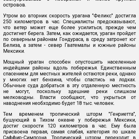
островов.
Утром во вторник скорость урагана "Феликс" достигла
250 километров в час. Специалисты предсказывают,
что ветер может еще более усилиться, прежде чем
достигнет берега. Затем, как ожидается, ураган пройдет
по северным районам Гондураса, в среду затронет юг
Белиза, а затем - север Гватемалы и южные районы
Мексики.
Мощный ураган способен опустошить населенные
индейцами районы вдоль побережья. Единственным
спасением для местных жителей остаются реки, однако
у многих нет бензина, чтобы спастись на лодках.
Обычные суда добраться в эту отдаленную местность
не могут, поскольку здешние реки слишком
мелководны. Власти сообщают, что укрыться от
наводнения необходимо будет 18 тыс. человек.
Тем временем тропический шторм "Генриетта",
бушующий в Тихом океане у побережья Мексики,
достиг скорости 120 километров в час. Ему была
присвоена первая, самая слабая, категория по шкале
Саффир-Симпсона. Тропический шторм переходит в