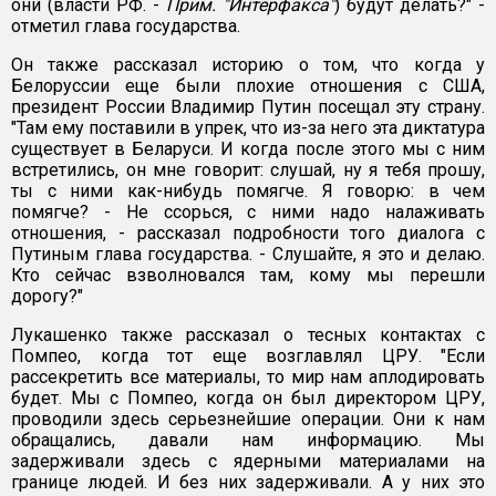
они (власти РФ. -
Прим. "Интерфакса"
) будут делать?" -
отметил глава государства.
Он также рассказал историю о том, что когда у
Белоруссии еще были плохие отношения с США,
президент России Владимир Путин посещал эту страну.
"Там ему поставили в упрек, что из-за него эта диктатура
существует в Беларуси. И когда после этого мы с ним
встретились, он мне говорит: слушай, ну я тебя прошу,
ты с ними как-нибудь помягче. Я говорю: в чем
помягче? - Не ссорься, с ними надо налаживать
отношения, - рассказал подробности того диалога с
Путиным глава государства. - Слушайте, я это и делаю.
Кто сейчас взволновался там, кому мы перешли
дорогу?"
Лукашенко также рассказал о тесных контактах с
Помпео, когда тот еще возглавлял ЦРУ. "Если
рассекретить все материалы, то мир нам аплодировать
будет. Мы с Помпео, когда он был директором ЦРУ,
проводили здесь серьезнейшие операции. Они к нам
обращались, давали нам информацию. Мы
задерживали здесь с ядерными материалами на
границе людей. И без них задерживали. А у них это