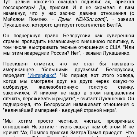
Тут целый какой-то скандал подняли: ах, приехал
госсекретарь! Да, приехал. И я не скрывал, я вам
намекнул, что у нас заочно давние отношения (с
Майклом Помпео. -
Прим. NEWSru.com
)", - заявил
Лукашенко, которого цитирует госагентство БелТА.
Он подчеркнул право Белоруссии как суверенной
страны проводить независимую внешнюю политику, в
том числе выстраивать тесные отношения с США. "Или
мы этим навредили России? Нет", - заявил Лукашенко.
Президент отметил, что не стал бы называть
американцев "большими друзьями" Белоруссии,
передает
"Интерфакс"
. "Но период вот этого холода,
когда мы смотрели друг на друга через какую-то
амбразуру, железобетонную толстую стенку,
закончился. И никому не надо в этом направлении
стенать, переживать и рыдать", - считает Лукашенко. Он
подчеркнул, что Белоруссия налаживает отношения с
"величайшей империей - ведущей страной мира".
"Мы хотим просто честных, чистых, прозрачных
отношений. Не хотите - пусть скажут нам об этом. И не
кричат: "Ах, Помпео приехал. Завтра Трамп приедет... Что