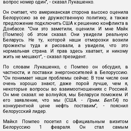
вопрос номер один", - сказал Лукашенко.
Он считает, что американская сторона высоко оценила
Белоруссию за ее дружественную политику, а также
предложение подключить США к решению конфликта в
Донбассе. "Они это заметили, оценили. И мне Майк
(Помпео) об этом сказал. Они увидели реальную
Беларусь. Не ту, которой наши отморозки возили
прожекты туда и рисовали, а увидели, что это
нормальная страна. И прав здесь хватает, и никому
жить не мешают", - сказал президент.
По словам Лукашенко, с Помпео он обсудил, в
частности, и поставки энергоносителей в Белоруссию.
"Он понимает наши проблемы сейчас. В том числе они
очень хорошо знают, даже порой лучше, чем я,
некоторые вопросы во взаимоотношениях с Россией.
Он мне сказал: не волнуйся, мы Беларуси поможем. И
его заявление, что мы (США. -
Прим. БелТА
) по
конкурентной цене нефть поставим", - пояснил
белорусский лидер.
Майкл Помпео посетил с официальным визитом
Белоруссию 1 февраля. Он стал самым