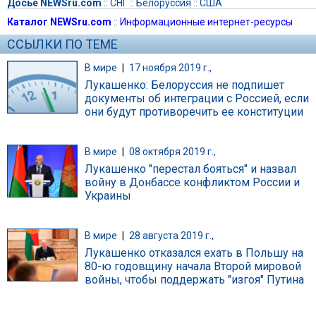
Досье NEWSru.com
::
СНГ
::
Белоруссия
::
США
Каталог NEWSru.com
::
Информационные интернет-ресурсы
ССЫЛКИ ПО ТЕМЕ
В мире
|
17 ноября 2019 г.,
Лукашенко: Белоруссия не подпишет
документы об интеграции с Россией, если
они будут противоречить ее конституции
В мире
|
08 октября 2019 г.,
Лукашенко "перестал бояться" и назвал
войну в Донбассе конфликтом России и
Украины
В мире
|
28 августа 2019 г.,
Лукашенко отказался ехать в Польшу на
80-ю годовщину начала Второй мировой
войны, чтобы поддержать "изгоя" Путина