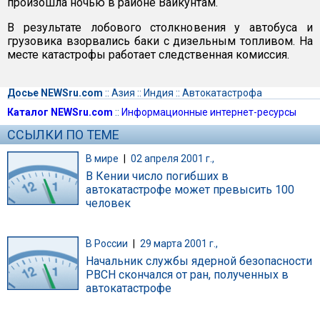
произошла ночью в районе Вайкунтам.
В результате лобового столкновения у автобуса и
грузовика взорвались баки с дизельным топливом. На
месте катастрофы работает следственная комиссия.
Досье NEWSru.com
::
Азия
::
Индия
::
Автокатастрофа
Каталог NEWSru.com
::
Информационные интернет-ресурсы
ССЫЛКИ ПО ТЕМЕ
В мире
|
02 апреля 2001 г.,
В Кении число погибших в
автокатастрофе может превысить 100
человек
В России
|
29 марта 2001 г.,
Начальник службы ядерной безопасности
РВСН скончался от ран, полученных в
автокатастрофе