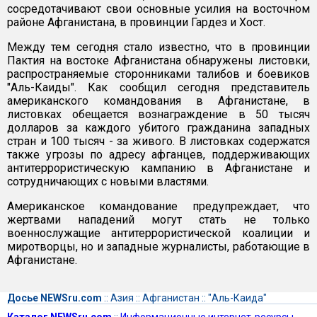
сосредотачивают свои основные усилия на восточном
районе Афганистана, в провинции Гардез и Хост.
Между тем сегодня стало известно, что в провинции
Пактия на востоке Афганистана обнаружены листовки,
распространяемые сторонниками талибов и боевиков
"Аль-Каиды". Как сообщил сегодня представитель
американского командования в Афганистане, в
листовках обещается вознаграждение в 50 тысяч
долларов за каждого убитого гражданина западных
стран и 100 тысяч - за живого. В листовках содержатся
также угрозы по адресу афганцев, поддерживающих
антитеррористическую кампанию в Афганистане и
сотрудничающих с новыми властями.
Американское командование предупреждает, что
жертвами нападений могут стать не только
военнослужащие антитеррористической коалиции и
миротворцы, но и западные журналисты, работающие в
Афганистане.
Досье NEWSru.com
::
Азия
::
Афганистан
::
"Аль-Каида"
Каталог NEWSru.com
::
Информационные интернет-ресурсы