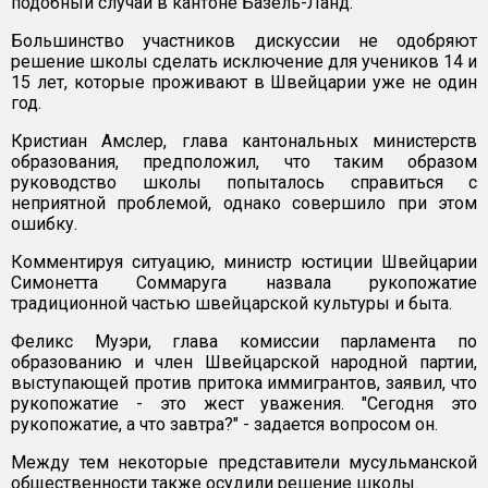
подобный случай в кантоне Базель-Ланд.
Большинство участников дискуссии не одобряют
решение школы сделать исключение для учеников 14 и
15 лет, которые проживают в Швейцарии уже не один
год.
Кристиан Амслер, глава кантональных министерств
образования, предположил, что таким образом
руководство школы попыталось справиться с
неприятной проблемой, однако совершило при этом
ошибку.
Комментируя ситуацию, министр юстиции Швейцарии
Симонетта Соммаруга назвала рукопожатие
традиционной частью швейцарской культуры и быта.
Феликс Муэри, глава комиссии парламента по
образованию и член Швейцарской народной партии,
выступающей против притока иммигрантов, заявил, что
рукопожатие - это жест уважения. "Сегодня это
рукопожатие, а что завтра?" - задается вопросом он.
Между тем некоторые представители мусульманской
общественности также осудили решение школы.