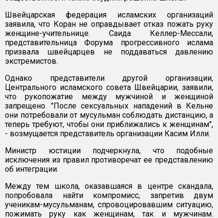
Швейцарская федерация исламских организаций
заявила, что Коран не оправдывает отказ пожать руку
женщине-учительнице. Саида Келлер-Мессали,
представительница Форума прогрессивного ислама
призвала швейцарцев не поддаваться давлению
экстремистов.
Однако представители другой организации,
Центрального исламского совета Швейцарии, заявили,
что рукопожатие между мужчиной и женщиной
запрещено. "После сексуальных нападений в Кельне
они потребовали от мусульман соблюдать дистанцию, а
теперь требуют, чтобы они приближались к женщинам",
- возмущается представитель организации Касим Илли.
Министр юстиции подчеркнула, что подобные
исключения из правил противоречат ее представлению
об интеграции.
Между тем школа, оказавшаяся в центре скандала,
попробовала найти компромисс, запретив двум
ученикам-мусульманам, спровоцировавшим ситуацию,
пожимать руку как женщинам, так и мужчинам.