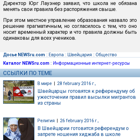
Директор Юрг Лауэнер заявил, что школа не обязана
менять свои правила без распоряжения свыше.
При этом местное управление образования назвало это
решение прагматичным, но согласилось с тем, что оно
носит временный характер и что правила должны быть
одинаковы для всех учеников.
Досье NEWSru.com
::
Европа
::
Швейцария
::
Общество
Каталог NEWSru.com
::
Информационные интернет-ресурсы
ССЫЛКИ ПО ТЕМЕ
В мире
|
28 february 2016 г.,
Швейцарцы готовятся к референдуму об
ужесточении правил высылки мигрантов
из страны
Религия
|
26 february 2016 г.,
В Швейцарии готовится референдум о
запрете ношения хиджаба в школе