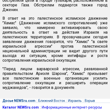
обстреляли цели в городе Тулькарм, расположенном в
секторе Газа. Обстрелам подвергся также город
Дженин.
В ответ на это палестинское исламское движение
"Хамас" (Движение исламского сопротивления) уже
заявило, что намерено активизировать свою
деятельность в ответ на действия Израиля на
палестинских территориях. В прозвучавшем сегодня
заявлении движения говорится, что "Хамас" "в свете
израильской агрессии" против палестинской
национальной администрации не видит другого пути
выхода из ситуации, кроме интифады и роста
сопротивления израильской оккупации.
"Перед лицом варварской агрессии, развязанной
правительством Ариэля Шарона", "Хамас" призывает
все палестинские военные организации усилить
сопротивление оккупации и расширить операции
муджахедов", - говорится в документе.
Досье NEWSru.com
::
Ближний Восток
::
Израиль
::
Взрыв
Каталог NEWSru.com
::
Информационные интернет-ресурсы