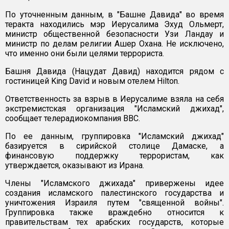
По уточненным данным, в "Башне Давида" во время
теракта находились мэр Иерусалима Эхуд Ольмерт,
министр общественной безопасности Узи Ландау и
министр по делам религии Ашер Охана. Не исключено,
что именно они были целями террориста.
Башня Давида (Нацудат Давид) находится рядом с
гостиницей King David и новым отелем Hilton.
Ответственность за взрыв в Иерусалиме взяла на себя
экстремистская организация "Исламский джихад",
сообщает телерадиокомпания BBC.
По ее данным, группировка "Исламский джихад"
базируется в сирийской столице Дамаске, а
финансовую поддержку террористам, как
утверждается, оказывают из Ирана.
Члены "Исламского джихада" привержены идее
создания исламского палестинского государства и
уничтожения Израиля путем "священной войны".
Группировка также враждебно относится к
правительствам тех арабских государств, которые