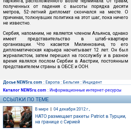
паркинга, расположенного возле терминала. От травм,
полученных от падения с высоты порядка десяти
метров, 52-летний дипломат скончался на месте. О
причинах, толкнувших политика на этот шаг, пока ничего
не известно.
Сербия, напомним, не является членом Альянса, однако
имеет представительство в штаб-квартире
организации. Что касается Милинковича, то его
дипломатическая карьера насчитывает 12 лет. Он был
журналистом, затем перешел на госслужбу и в разное
время являлся послом Сербии в Австрии, постоянным
представителем страны в ОБСЕ и ООН.
Досье NEWSru.com
::
Европа
::
Бельгия
::
Инцидент
Каталог NEWSru.com
::
Информационные интернет-ресурсы
ССЫЛКИ ПО ТЕМЕ
В мире
|
04 декабря 2012 г.,
НАТО размещает ракеты Patriot в Турции,
на границе с Сирией