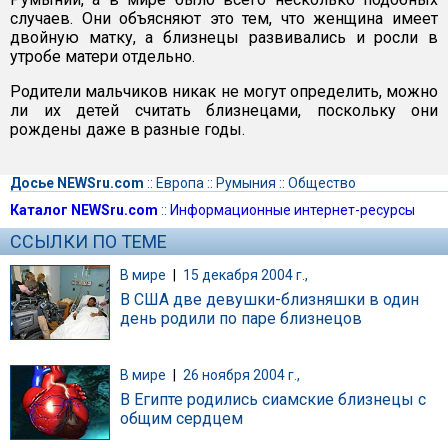
случаев. Они объясняют это тем, что женщина имеет
двойную матку, а близнецы развивались и росли в
утробе матери отдельно.
Родители мальчиков никак не могут определить, можно
ли их детей считать близнецами, поскольку они
рождены даже в разные годы.
Досье NEWSru.com
::
Европа
::
Румыния
::
Общество
Каталог NEWSru.com
::
Информационные интернет-ресурсы
ССЫЛКИ ПО ТЕМЕ
В мире
|
15 декабря 2004 г.,
В США две девушки-близняшки в один
день родили по паре близнецов
В мире
|
26 ноября 2004 г.,
В Египте родились сиамские близнецы с
общим сердцем