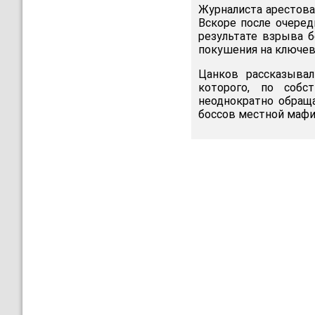
Журналиста арестовал
Вскоре после очеред
результате взрыва б
покушения на ключево
Цанков рассказывал
которого, по собс
неоднократно обраща
боссов местной мафи