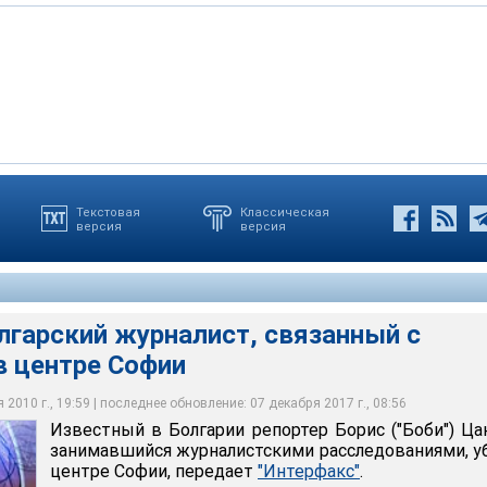
Текстовая
Классическая
версия
версия
тва, которое произошло на оживленной улице болгарской
ии репортер Борис ("Боби") Цанков, занимавшийся
во МВД страны собралось на экстренное совещание. Территория
ор книг об организованной преступности в Болгарии Георгий
следованиями, убит в центре Софии
лена полицией
офии при похожих обстоятельствах, напоминает BBC
лгарский журналист, связанный с
в центре Софии
2010 г., 19:59 | последнее обновление: 07 декабря 2017 г., 08:56
Известный в Болгарии репортер Борис ("Боби") Ца
занимавшийся журналистскими расследованиями, у
центре Софии, передает
"Интерфакс"
.