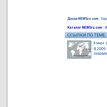
Досье NEWSru.com
::
Евр
Каталог NEWSru.com
::
И
ССЫЛКИ ПО ТЕМЕ
В мире
В 2009
оказал