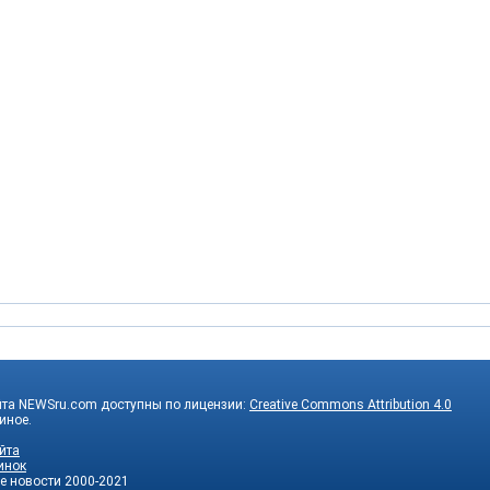
йта NEWSru.com доступны по лицензии:
Creative Commons Attribution 4.0
 иное.
йта
инок
е новости
2000-2021