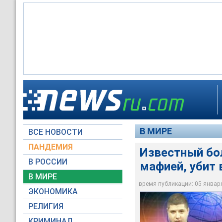
Вскоре после убийс
Известный в Болгар
столицы, руководст
Два года назад авт
журналистскими рас
происшествия оцеп
Стоев был убит в С
В МИРЕ
ВСЕ НОВОСТИ
slusham.com
Архив NEWSru.com
grani.ru
ПАНДЕМИЯ
Известный бо
В РОССИИ
мафией, убит 
В МИРЕ
время публикации: 05 января 
ЭКОНОМИКА
РЕЛИГИЯ
КРИМИНАЛ