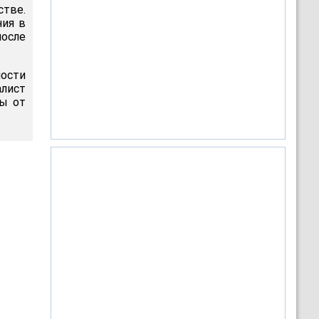
стве.
ния в
после
ости
лист
зы от