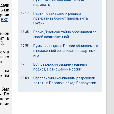
нарушать
адали
лыми
19:17
Партия Саакашвили решила
рник
прекратить бойкот парламента
я
BBC
.
Грузии
17:35
Борис Джонсон тайно обвенчался со
нной
своей возлюбленной
ит в
C.
15:58
Румыния выдала России обвиняемого
в незаконной организации азартных
лом в
игр
олько
ы.
12:11
ЕС предложил Байдену единый
подход в отношении России
о на
ь на
18:54
Европейским компаниям разрешили
летать в Россию в обход Белоруссии
 был
х. По
скоре
шение