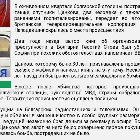
В оживленном квартале болгарской столицы постр
также спутники Цанкова: два человека с тяже
ранениями госпитализированы, передает во вто
британская телерадиовещательная корпораци
Нападавшие скрылись с места происшествия.
Два года назад автор книг об организова
преступности в Болгарии Георгий Стоев был уб
Софии при похожих обстоятельствах, напоминает BB
Цанков, которому было 30 лет, признавался в прош
связях с мафией и написал книгу на эту тему. Неск
лет назад он был ранен взрывом самодельной бомб
Вскоре после убийства, которое произошл
олгарской столицы, руководство МВД страны собралос
е. Территория происшествия оцеплена полицией.
ущим на болгарских радиостанциях и телеканалах. Он
ду и обвинен в мошенничестве в особо крупных размера
 ведущий незаконно брал деньги за рекламу в эфире. В
Цанкова под залог на него было совершено первое поку
рвалась бомба, пострадавших не было.