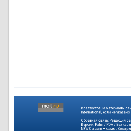
Все текстовые материалы са
International
, если не указано
Обратная связь:
Редакция са
Версии:
Palm / PDA
/
Без карт
NEWSru.com – самые быстры