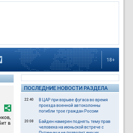
18+
ПОСЛЕДНИЕ НОВОСТИ РАЗДЕЛА
22:40
В ЦАР при взрыве фугаса во время
проезда военной автоколонны
погибли трое граждан России
нков,
20:08
Байден намерен поднять тему прав
бит в
человека на июньской встрече с
Путиным и не позволит ему их