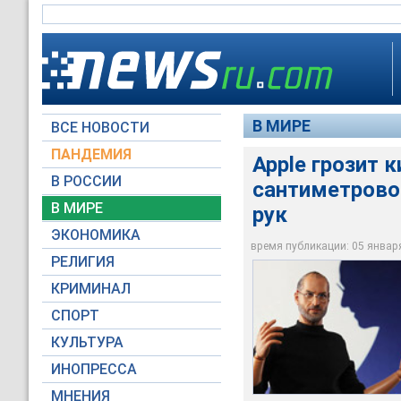
В МИРЕ
ВСЕ НОВОСТИ
ПАНДЕМИЯ
Apple грозит 
В РОССИИ
сантиметрово
А также три пары "
Предварительно, ро
Создатель культовых
изображающих три 
уже начались на са
В МИРЕ
рук
производство своей
жеста
долларов
ЭКОНОМИКА
время публикации: 05 января 
inicons.com
inicons.com
inicons.com
РЕЛИГИЯ
КРИМИНАЛ
СПОРТ
КУЛЬТУРА
ИНОПРЕССА
МНЕНИЯ