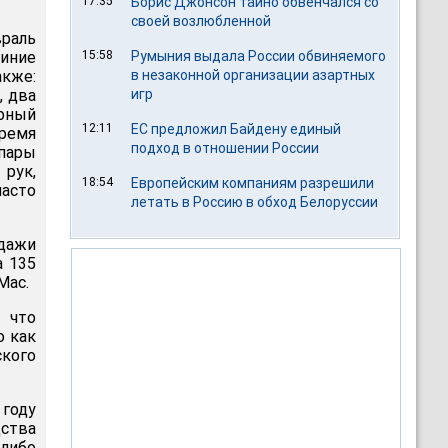
17:35
Борис Джонсон тайно обвенчался со
своей возлюбленной
враль
синие
15:58
Румыния выдала России обвиняемого
акже:
в незаконной организации азартных
, два
игр
арный
12:11
ЕС предложил Байдену единый
ремя
подход в отношении России
пары
 рук,
18:54
Европейским компаниям разрешили
асто
летать в Россию в обход Белоруссии
одажи
а 135
Mac.
 что
о как
ского
году
дства
либо