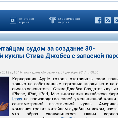
Текстовая
Классическая
версия
версия
китайцам судом за создание 30-
й куклы Стива Джобса с запасной пар
реалистичных, детально проработанных" кистей рук,
зничная цена составит порядка 100 долларов. Онлайн-продажи
 iPhone, iPad, iPod, Mac вдохновил китайскую фирму In Icons на
наиболее часто использованных Джобсом на презентациях
йте eBay, там миниатюрного Джобса можно приобрести за 135
 уменьшенной копии - 30-сантиметровой пластиковой куклы
2012 г., 16:16 | последнее обновление: 07 декабря 2017 г., 08:56
Корпорация Apple готова отстаивать свои прав
только на собственные торговые марки, но и на 
своего основателя - Стива Джобса. Создатель куль
iPhone, iPad, iPod, Mac вдохновил китайскую фи
Icons
на производство своей уменьшенной копии 
сантиметровой пластиковой куклы. Американ
компания грозит китайцам судебным иском, наста
что образ скончавшегося главы корпор