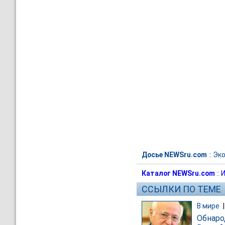
Досье NEWSru.com
::
Эк
Каталог NEWSru.com
::
И
ССЫЛКИ ПО ТЕМЕ
В мире
Обнаро