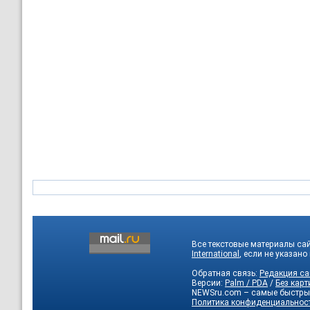
Все текстовые материалы са
International
, если не указано
Обратная связь:
Редакция са
Версии:
Palm / PDA
/
Без карт
NEWSru.com – самые быстры
Политика конфиденциальнос