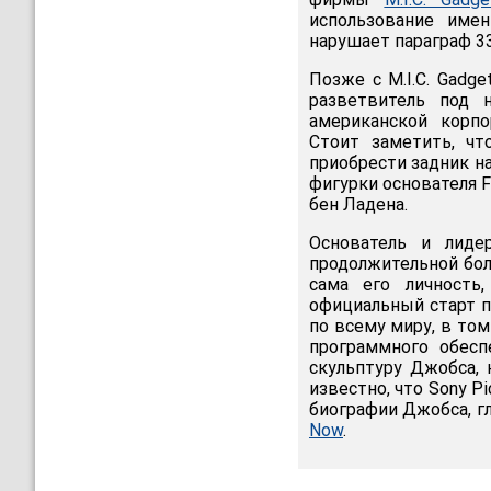
использование име
нарушает параграф 3
Позже с M.I.C. Gadg
разветвитель под 
американской корпо
Cтоит заметить, ч
приобрести задник н
фигурки основателя 
бен Ладена.
Основатель и лиде
продолжительной бол
сама его личность
официальный старт 
по всему миру, в том
программного обес
скульптуру Джобса,
известно, что Sony P
биографии Джобса, г
Now
.