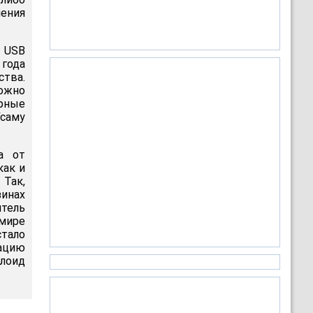
ения
а USB
года
тва.
ожно
юрные
Усаму
а от
как и
Так,
зинах
итель
мире
стало
зацию
блоид