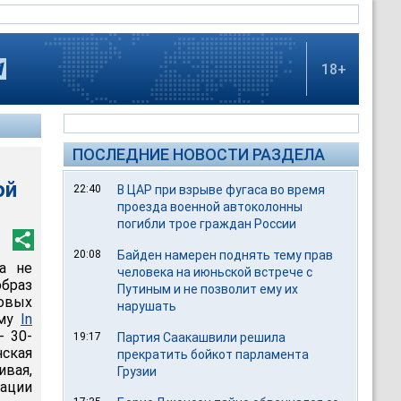
18+
ПОСЛЕДНИЕ НОВОСТИ РАЗДЕЛА
ой
22:40
В ЦАР при взрыве фугаса во время
проезда военной автоколонны
погибли трое граждан России
20:08
Байден намерен поднять тему прав
а не
человека на июньской встрече с
образ
Путиным и не позволит ему их
товых
нарушать
рму
In
- 30-
19:17
Партия Саакашвили решила
ская
прекратить бойкот парламента
ивая,
Грузии
ации