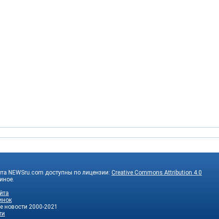
йта NEWSru.com доступны по лицензии:
Creative Commons Attribution 4.0
 иное.
йта
инок
е новости
2000-2021
ти