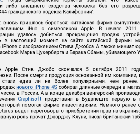
ни либо внешнего сходства человека без его разреш
344 гражданского кодекса Калифорнии".
et вновь пришлось бороться: китайская фирма выпустил
названием iHub с символикой Apple. В начале 2011 
рации удалось добиться прекращения продаж устройс
то в настоящий момент на сайте китайской фирмы м
а iPhone с изображением Стива Джобса. А также миниат
Facebook Марка Цукерберга и Барака Обамы, убивающего 
р Apple Стив Джобс скончался 5 октября 2011 год
езни. После смерти продукция основанной им компании, 
, стали едва ли не более популярными, чем ранее. 
продаж
нового iPhone 4S
собирал длинные очереди в мага
 числе, в России. А в конце декабря венгерский производ
печения
Graphisoft
представил в Будапеште первую в 
 который помогал фирме инвестициями. Немного ранее 
ictures ведет переговоры о приобретении прав на экрани
лавную роль прочат Джорджу Клуни, писал британский та