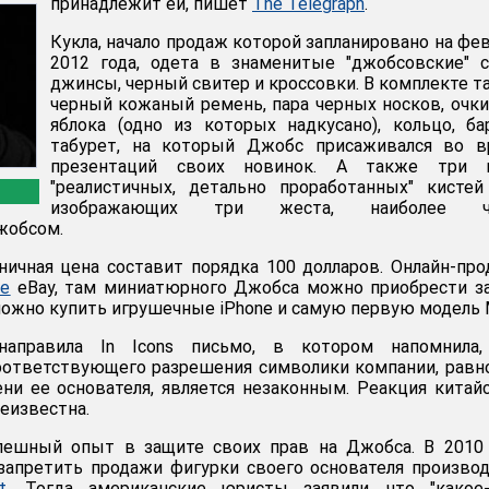
принадлежит ей, пишет
The Telegraph
.
Кукла, начало продаж которой запланировано на фе
2012 года, одета в знаменитые "джобсовские" 
джинсы, черный свитер и кроссовки. В комплекте т
черный кожаный ремень, пара черных носков, очки
яблока (одно из которых надкусано), кольцо, б
табурет, на который Джобс присаживался во в
презентаций своих новинок. А также три 
"реалистичных, детально проработанных" кистей
изображающих три жеста, наиболее ч
жобсом.
ничная цена составит порядка 100 долларов. Онлайн-пр
те
eBay, там миниатюрного Джобса можно приобрести з
можно купить игрушечные iPhone и самую первую модель 
направила In Icons письмо, в котором напомнила,
оответствующего разрешения символики компании, равн
ни ее основателя, является незаконным. Реакция китай
еизвестна.
пешный опыт в защите своих прав на Джобса. В 2010 
запретить продажи фигурки своего основателя произво
t
. Тогда американские юристы заявили, что "какое-