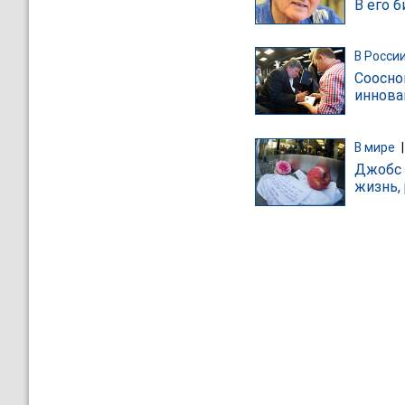
В его 
В Росси
Соосно
иннова
В мире
Джобс 
жизнь,