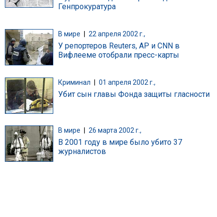
Генпрокуратура
В мире
|
22 апреля 2002 г.,
У репортеров Reuters, AP и CNN в
Вифлееме отобрали пресс-карты
Криминал
|
01 апреля 2002 г.,
Убит сын главы Фонда защиты гласности
В мире
|
26 марта 2002 г.,
В 2001 году в мире было убито 37
журналистов