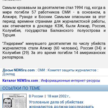
Самым кровавым за десятилетие стал 1994 год, когда в
мире погибли 57 работников СМИ - в основном, в
Алжире, Руанде и Боснии. Самыми опасными за этот
период времени странами для журналистской работы,
как отмечается в докладе КЗЖ, были Алжир, Россия,
Колумбия, государства Балканского полуострова и
Турция.
"Лидерами" минувшего десятилетия по числу убийств
журналистов стали Алжир (60 человек), Россия (34) и
Колумбия (29). За это время погибли 14 американских
репортеров.
Досье NEWSru.com
::
СМИ
::
Комитет защиты журналистов
::
Доклад
Каталог NEWSru.com
::
Информационные интернет-ресурсы
ССЫЛКИ ПО ТЕМЕ
В России
|
18 мая 2002 г.,
Уголовные дела об убийствах
журналистов должна расследовать