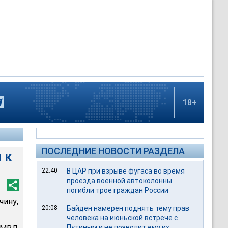
18+
ПОСЛЕДНИЕ НОВОСТИ РАЗДЕЛА
 к
22:40
В ЦАР при взрыве фугаса во время
проезда военной автоколонны
погибли трое граждан России
ину,
20:08
Байден намерен поднять тему прав
человека на июньской встрече с
Путиным и не позволит ему их