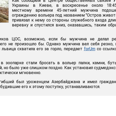
Как сообщили в Центре общественных связей 
Украины в Киеве, в воскресенье около 18:4
местному времени 45-летний мужчина подош
ограждению вольера под названием "Остров живот
привязал к нему со стороны служебного входа дл
веревку и спустился вниз, оказавшись, таким обр
иков ЦОС, возможно, если бы мужчина не делал ре
его не произошло бы. Однако мужчина вел себя резко, 
 львица схватила его за горло, передает
forUm
cо ссылк
в зоопарке стали бросать в вольер палки, камни, бут
й, но было уже слишком поздно. Как установил судмедэкс
актически мгновенно.
огибший был уроженцем Азербайджана и имел граждан
будившие его к этому поступку, устанавливаются.