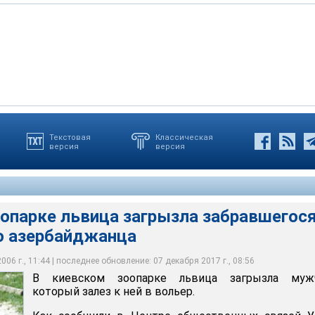
Текстовая
Классическая
версия
версия
е львица загрызла забравшегося к ней 45-летнего
опарке львица загрызла забравшегося
го азербайджанца
06 г., 11:44 | последнее обновление: 07 декабря 2017 г., 08:56
В киевском зоопарке львица загрызла мужч
который залез к ней в вольер.