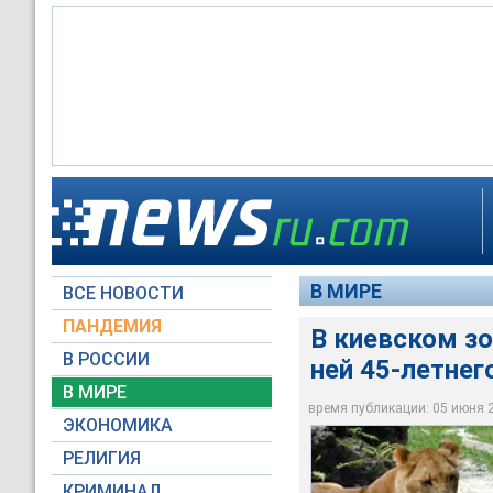
В киевском зоопарк
азербайджанца
В МИРЕ
ВСЕ НОВОСТИ
tigerhomes.org
ПАНДЕМИЯ
В киевском зо
В РОССИИ
ней 45-летне
В МИРЕ
время публикации: 05 июня 20
ЭКОНОМИКА
РЕЛИГИЯ
КРИМИНАЛ