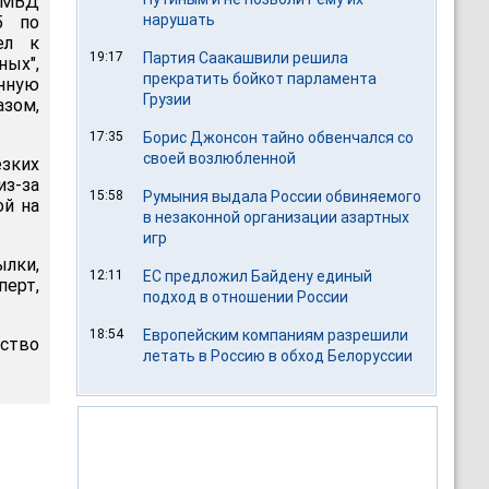
УМВД
нарушать
5 по
ел к
19:17
Партия Саакашвили решила
ных",
прекратить бойкот парламента
инную
Грузии
азом,
17:35
Борис Джонсон тайно обвенчался со
своей возлюбленной
зких
из-за
15:58
Румыния выдала России обвиняемого
ой на
в незаконной организации азартных
игр
ылки,
12:11
ЕС предложил Байдену единый
перт,
подход в отношении России
18:54
Европейским компаниям разрешили
ство
летать в Россию в обход Белоруссии