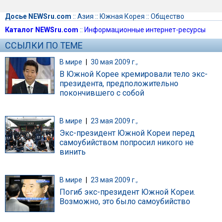
Досье NEWSru.com
::
Азия
::
Южная Корея
::
Общество
Каталог NEWSru.com
::
Информационные интернет-ресурсы
ССЫЛКИ ПО ТЕМЕ
В мире
|
30 мая 2009 г.,
В Южной Корее кремировали тело экс-
президента, предположительно
покончившего с собой
В мире
|
23 мая 2009 г.,
Экс-президент Южной Кореи перед
самоубийством попросил никого не
винить
В мире
|
23 мая 2009 г.,
Погиб экс-президент Южной Кореи.
Возможно, это было самоубийство