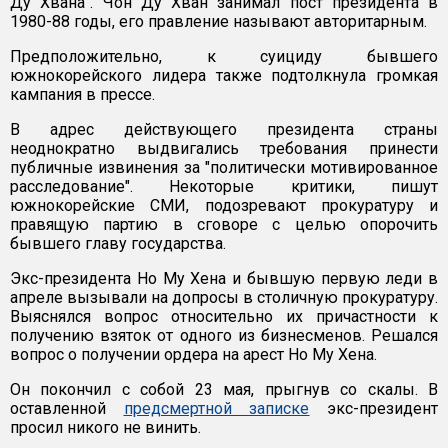
Ду Хвана". Чон Ду Хван занимал пост президента в
1980-88 годы, его правление называют авторитарным.
Предположительно, к суициду бывшего
южнокорейского лидера также подтолкнула громкая
кампания в прессе.
В адрес действующего президента страны
неоднократно выдвигались требования принести
публичные извинения за "политически мотивированное
расследование". Некоторые критики, пишут
южнокорейские СМИ, подозревают прокуратуру и
правящую партию в сговоре с целью опорочить
бывшего главу государства.
Экс-президента Но Му Хена и бывшую первую леди в
апреле вызывали на допросы в столичную прокуратуру.
Выяснялся вопрос относительно их причастности к
получению взяток от одного из бизнесменов. Решался
вопрос о получении ордера на арест Но Му Хена.
Он покончил с собой 23 мая, прыгнув со скалы. В
оставленной
предсмертной записке
экс-президент
просил никого не винить.