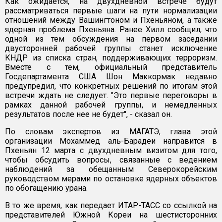
Как ожидается, на двухдневной встрече будут
рассматриваться первые шаги на пути нормализации
отношений между Вашингтоном и Пхеньяном, а также
ядерная проблема Пхеньяна. Ранее Хилл сообщил, что
одной из тем обсуждения на первом заседании
двусторонней рабочей группы станет исключение
КНДР из списка стран, поддерживающих терроризм.
Вместе с тем, официальный представитель
Госдепартамента США Шон Маккормак недавно
предупредил, что конкретных решений по итогам этой
встречи ждать не следует. "Это первые переговоры в
рамках данной рабочей группы, и немедленных
результатов после нее не будет", - сказал он.
По словам экспертов из МАГАТЭ, глава этой
организации Мохаммед аль-Барадеи направится в
Пхеньян 12 марта с двухдневным визитом для того,
чтобы обсудить вопросы, связанные с ведением
наблюдений за обещанным Северокорейским
руководством мерами по остановке ядерных объектов
по обогащению урана.
В то же время, как передает ИТАР-ТАСС со ссылкой на
представителей Южной Кореи на шестисторонних