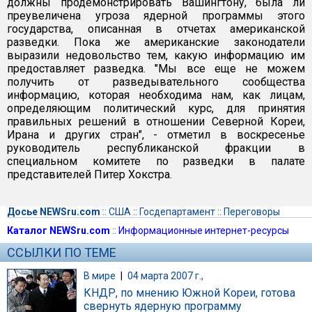
должны продемонстрировать Вашингтону, была ли
преувеличена угроза ядерной программы этого
государства, описанная в отчетах американской
разведки. Пока же американские законодатели
выразили недовольство тем, какую информацию им
предоставляет разведка. "Мы все еще не можем
получить от разведывательного сообщества
информацию, которая необходима нам, как лицам,
определяющим политический курс, для принятия
правильных решений в отношении Северной Кореи,
Ирана и других стран", - отметил в воскресенье
руководитель республиканской фракции в
специальном комитете по разведки в палате
представителей Питер Хокстра.
Досье NEWSru.com
::
США
::
Госдепартамент
::
Переговоры
Каталог NEWSru.com
::
Информационные интернет-ресурсы
ССЫЛКИ ПО ТЕМЕ
В мире
|
04 марта 2007 г.,
КНДР, по мнению Южной Кореи, готова
свернуть ядерную программу