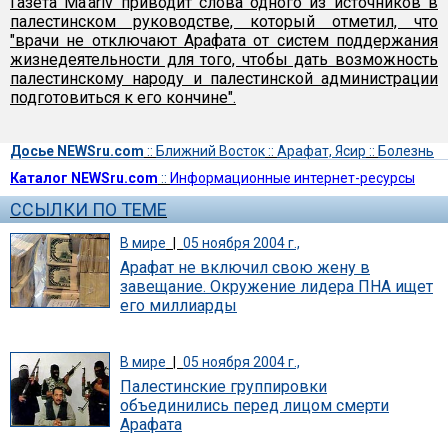
Газета Ma'ariv приводит слова одного из источников в
палестинском руководстве, который отметил, что
"врачи не отключают Арафата от систем поддержания
жизнедеятельности для того, чтобы дать возможность
палестинскому народу и палестинской администрации
подготовиться к его кончине".
Досье NEWSru.com
::
Ближний Восток
::
Арафат, Ясир
::
Болезнь
Каталог NEWSru.com
::
Информационные интернет-ресурсы
ССЫЛКИ ПО ТЕМЕ
В мире
|
05 ноября 2004 г.,
Арафат не включил свою жену в
завещание. Окружение лидера ПНА ищет
его миллиарды
В мире
|
05 ноября 2004 г.,
Палестинские группировки
объединились перед лицом смерти
Арафата