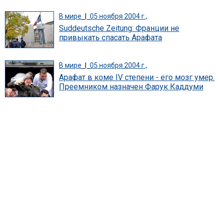
В мире
|
05 ноября 2004 г.,
Suddeutsche Zeitung: Франции не
привыкать спасать Арафата
В мире
|
05 ноября 2004 г.,
Арафат в коме IV степени - его мозг умер.
Преемником назначен Фарук Каддуми