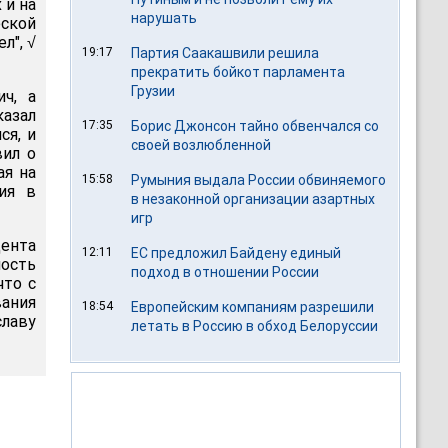
 и на
нарушать
еской
л", √
19:17
Партия Саакашвили решила
прекратить бойкот парламента
Грузии
ч, а
казал
17:35
Борис Джонсон тайно обвенчался со
ся, и
своей возлюбленной
вил о
ая на
15:58
Румыния выдала России обвиняемого
ия в
в незаконной организации азартных
игр
ента
12:11
ЕС предложил Байдену единый
ность
подход в отношении России
что с
вания
18:54
Европейским компаниям разрешили
славу
летать в Россию в обход Белоруссии