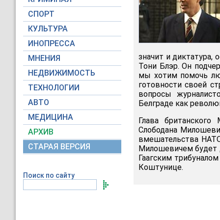
СПОРТ
КУЛЬТУРА
ИНОПРЕССА
значит и диктатура, 
МНЕНИЯ
Тони Блэр. Он подчер
НЕДВИЖИМОСТЬ
мы хотим помочь лю
готовности своей ст
ТЕХНОЛОГИИ
вопросы журналисто
АВТО
Белграде как революц
МЕДИЦИНА
Глава британского
Слободана Милошевич
АРХИВ
вмешательства НАТО 
СТАРАЯ ВЕРСИЯ
Милошевичем будет д
Гаагским трибуналом
Коштунице.
Поиск по сайту