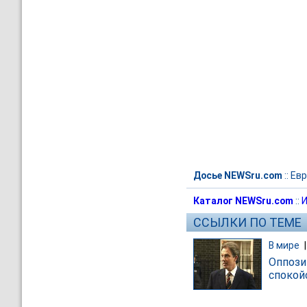
Досье NEWSru.com
::
Евр
Каталог NEWSru.com
::
И
ССЫЛКИ ПО ТЕМЕ
В мире
Оппози
споко