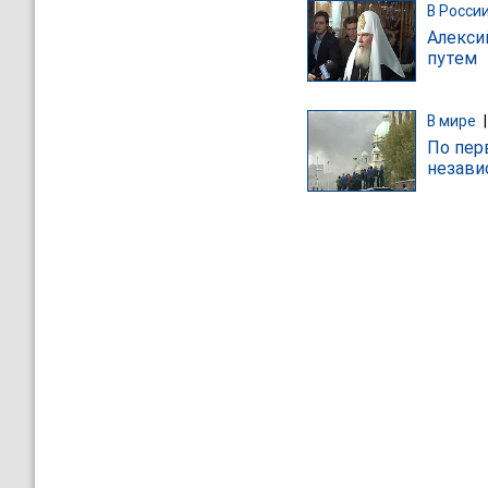
В Росси
Алекси
путем
В мире
По пер
незави