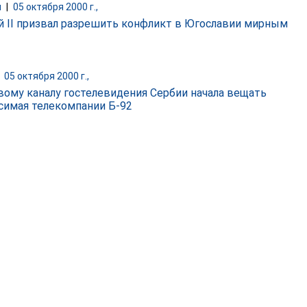
и
|
05 октября 2000 г.,
й II призвал разрешить конфликт в Югославии мирным
|
05 октября 2000 г.,
вому каналу гостелевидения Сербии начала вещать
симая телекомпании Б-92