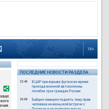
18+
ПОСЛЕДНИЕ НОВОСТИ РАЗДЕЛА
22:40
В ЦАР при взрыве фугаса во время
проезда военной автоколонны
погибли трое граждан России
звал
20:08
Байден намерен поднять тему прав
кого
человека на июньской встрече с
очия.
Путиным и не позволит ему их