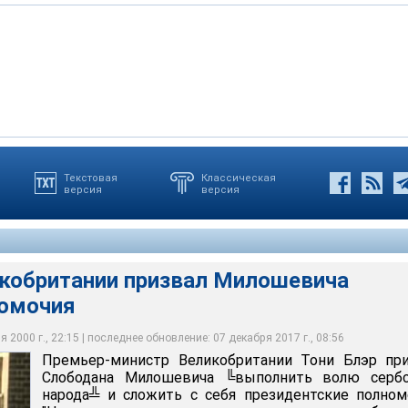
Текстовая
Классическая
версия
версия
тании призвал Милошевича сложить полномочия
кобритании призвал Милошевича
омочия
 2000 г., 22:15 | последнее обновление: 07 декабря 2017 г., 08:56
Премьер-министр Великобритании Тони Блэр при
Слободана Милошевича ╚выполнить волю сербс
народа╩ и сложить с себя президентские полном