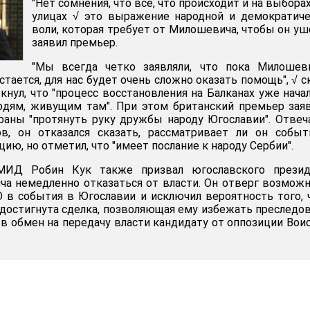
"Нет сомнения, что все, что происходит и на выборах
улицах √ это выражение народной и демократич
воли, которая требует от Милошевича, чтобы он уше
заявил премьер.
"Мы всегда четко заявляли, что пока Милошеви
остается, для нас будет очень сложно оказать помощь", √ с
кнул, что "процесс восстановления на Балканах уже начал
дям, живущим там". При этом британский премьер зая
раны "протянуть руку дружбы народу Югославии". Отвеч
в, он отказался сказать, рассматривает ли он событ
ию, но отметил, что "имеет послание к народу Сербии".
 МИД Робин Кук также призвал югославского презид
а немедленно отказаться от власти. Он отверг возмож
в события в Югославии и исключил вероятность того, 
остигнута сделка, позволяющая ему избежать преследо
 в обмен на передачу власти кандидату от оппозиции Вои