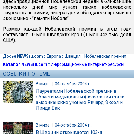
здесь традиционной Нобелевской недели в ближайшие
несколько дней мир узнает также нобелевских
лауреатов по химии, литературе и обладателя премии по
экономике - "памяти Нобеля".
Размер каждой Нобелевской премии в этом году
составляет 10 млн шведских крон (1 млн 342 тыс. долл
США).
Досье NEWSru.com
::
Европа
::
Швеция
::
Нобелевская премия
Каталог NEWSru.com
::
Информационные интернет-ресурсы
ССЫЛКИ ПО ТЕМЕ
В мире
|
04 октября 2004 г.,
Лауреатами Нобелевской премии в
области медицины и физиологии стали
американские ученые Ричард Эксел и
Линда Бак
В мире
|
04 октября 2004 г.,
В Швеции открывается 103-я