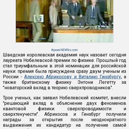
Архив NEWSru.com
Шведская королевская академия наук назовет сегодня
лауреата Нобелевской премии по физике. Прошлый год
стал триумфальным в этой номинации для российской
науки: премия была присуждена сразу двум ученым из
России -
Алексею Абрикосову и Виталию Гинзбургу
, а
также британскому физику Энтони Легетту за
"новаторский вклад в теорию сверхпроводников".
Трое ученых, как заявил Нобелевский комитет, внесли
"решающий вклад в объяснение двух феноменов
квантовой физики: сверхпроводимости и
сверхтекучести". Абрикосов и Гинзбург получили
награды за открытия после неоднократного
выдвижения их кандидатур на получение самой