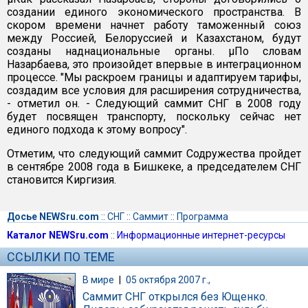
создании единого экономического пространства. В
скором времени начнет работу таможенный союз
между Россией, Белоруссией и Казахстаном, будут
созданы наднациональные органы. µПо словам
Назарбаева, это произойдет впервые в интеграционном
процессе. "Мы раскроем границы и адаптируем тарифы,
создадим все условия для расширения сотрудничества,
- отметил он. - Следующий саммит СНГ в 2008 году
будет посвящен транспорту, поскольку сейчас нет
единого подхода к этому вопросу".
Отметим, что следующий саммит Содружества пройдет
в сентябре 2008 года в Бишкеке, а председателем СНГ
становится Киргизия.
Досье NEWSru.com
::
СНГ
::
Саммит
::
Программа
Каталог NEWSru.com
::
Информационные интернет-ресурсы
ССЫЛКИ ПО ТЕМЕ
В мире
|
05 октября 2007 г.,
Саммит СНГ открылся без Ющенко.