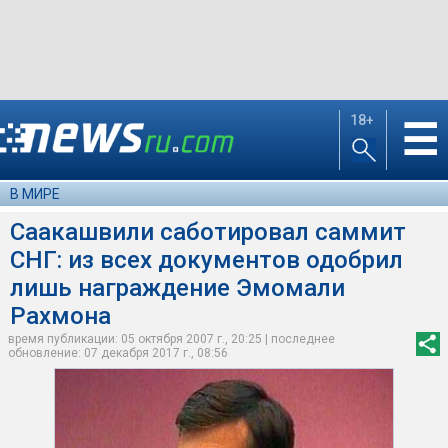
18+
☰
В МИРЕ
Саакашвили саботировал саммит
СНГ: из всех документов одобрил
лишь награждение Эмомали
Рахмона
время публикации: 05 октября 2007 г., 20:25 | последнее
обновление: 07 декабря 2017 г., 08:56