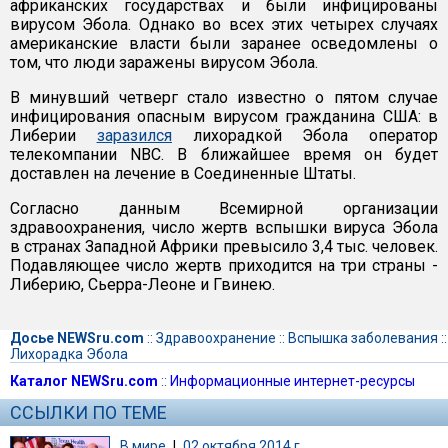
африканских государствах и были инфицированы
вирусом Эбола. Однако во всех этих четырех случаях
американские власти были заранее осведомлены о
том, что люди заражены вирусом Эбола.
В минувший четверг стало известно о пятом случае
инфицирования опасным вирусом гражданина США: в
Либерии
заразился
лихорадкой Эбола оператор
телекомпании NBC. В ближайшее время он будет
доставлен на лечение в Соединенные Штаты.
Согласно данным Всемирной организации
здравоохранения, число жертв вспышки вируса Эбола
в странах Западной Африки превысило 3,4 тыс. человек.
Подавляющее число жертв приходится на три страны -
Либерию, Сьерра-Леоне и Гвинею.
Досье NEWSru.com
::
Здравоохранение
::
Вспышка заболевания
::
Лихорадка Эбола
Каталог NEWSru.com
::
Информационные интернет-ресурсы
ССЫЛКИ ПО ТЕМЕ
В мире
|
02 октября 2014 г.,