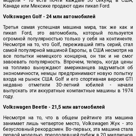
модели - то есть почти каждые 30 секунд в США,
Канаде или Мексике продают один пикап Ford.
Volkswagen Golf - 24 млн автомобилей
Третья самая успешная машина мира, так же как и
пикап Ford, это автомобиль, который пользуется
огромной популярностью только у себя на континенте.
Несмотря на то, что Golf, переживший пять серий, стал
самой популярной машиной Европы, в США несмотря на
все попытки немецкого концерна, он так и не смог
завоевать популярность. Впрочем, теперь, когда цены
на топливо вынуждают американцев задуматься об
экономичности, немцы предпринимают новую попытку
входа на рынок США. Golf и его спортивная версия GTI
недавно отметили 30-летний юбилей - начали
выпускать эти аккуратные компактные машины в 1974
году.
Volkswagen Beetle - 21,5 млн автомобилей
Несмотря на то, что в общем рейтинге эта машина
занимает лишь четвертое место, Volkswagen Жук - это
безусловный рекордсмен. Во-первых, эта машина стала
первой моделью, преодолевшей рубеж в 20 миллионов