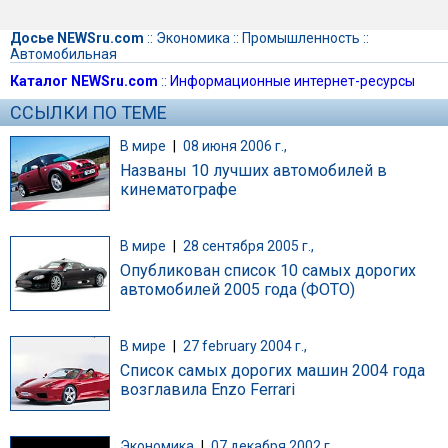
Досье NEWSru.com
::
Экономика
::
Промышленность
::
Автомобильная
Каталог NEWSru.com
::
Информационные интернет-ресурсы
ССЫЛКИ ПО ТЕМЕ
В мире
|
08 июня 2006 г.,
Названы 10 лучших автомобилей в
кинематографе
В мире
|
28 сентября 2005 г.,
Опубликован список 10 самых дорогих
автомобилей 2005 года (ФОТО)
В мире
|
27 february 2004 г.,
Список самых дорогих машин 2004 года
возглавила Enzo Ferrari
Экономика
|
07 декабря 2002 г.,