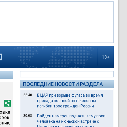
18+
ПОСЛЕДНИЕ НОВОСТИ РАЗДЕЛА
22:40
В ЦАР при взрыве фугаса во время
проезда военной автоколонны
погибли трое граждан России
вке
20:08
Байден намерен поднять тему прав
век.
человека на июньской встрече с
ник,
Путиным и не позволит ему их