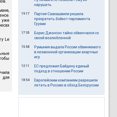
ов.
нарушать
ане,
19:17
Партия Саакашвили решила
енсе.
прекратить бойкот парламента
 уже
Грузии
есах
17:35
Борис Джонсон тайно обвенчался со
своей возлюбленной
ту Le
15:58
Румыния выдала России обвиняемого
в незаконной организации азартных
ьные
игр
тобы
12:11
ЕС предложил Байдену единый
подход в отношении России
чила
е для
18:54
Европейским компаниям разрешили
летать в Россию в обход Белоруссии