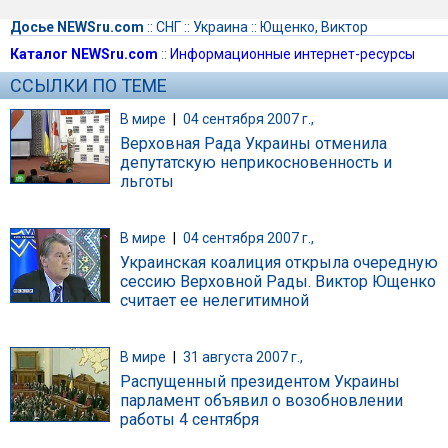
Досье NEWSru.com
::
СНГ
::
Украина
::
Ющенко, Виктор
Каталог NEWSru.com
::
Информационные интернет-ресурсы
ССЫЛКИ ПО ТЕМЕ
В мире
|
04 сентября 2007 г.,
Верховная Рада Украины отменила
депутатскую неприкосновенность и
льготы
В мире
|
04 сентября 2007 г.,
Украинская коалиция открыла очередную
сессию Верховной Рады. Виктор Ющенко
считает ее нелегитимной
В мире
|
31 августа 2007 г.,
Распущенный президентом Украины
парламент объявил о возобновлении
работы 4 сентября