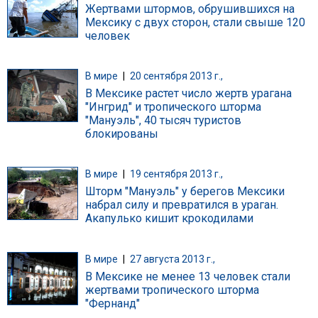
Жертвами штормов, обрушившихся на
Мексику с двух сторон, стали свыше 120
человек
В мире
|
20 сентября 2013 г.,
В Мексике растет число жертв урагана
"Ингрид" и тропического шторма
"Мануэль", 40 тысяч туристов
блокированы
В мире
|
19 сентября 2013 г.,
Шторм "Мануэль" у берегов Мексики
набрал силу и превратился в ураган.
Акапулько кишит крокодилами
В мире
|
27 августа 2013 г.,
В Мексике не менее 13 человек стали
жертвами тропического шторма
"Фернанд"