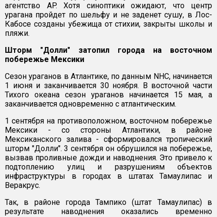
агентство AP. Хотя синоптики ожидают, что центр
урагана пройдет по шельфу и не заденет сушу, в Лос-
Кабосе созданы убежища от стихии, закрыты школы и
пляжи.
Шторм "Долли" затопил города на восточном
побережье Мексики
Сезон ураганов в Атлантике, по данным NHC, начинается
1 июня и заканчивается 30 ноября. В восточной части
Тихого океана сезон ураганов начинается 15 мая, а
заканчивается одновременно с атлантическим.
1 сентября на противоположном, восточном побережье
Мексики - со стороны Атлантики, в районе
Мексиканского залива - сформировался тропический
шторм "Долли". 3 сентября он обрушился на побережье,
вызвав проливные дожди и наводнения. Это привело к
подтоплению улиц и разрушениям объектов
инфраструктуры в городах в штатах Тамаулипас ​​и
Веракрус.
Так, в районе города Тампико (штат Тамаулипас) в
результате наводнения оказались временно