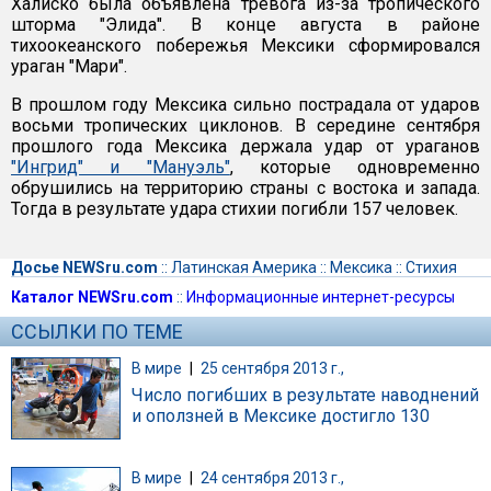
Халиско была объявлена тревога из-за тропического
шторма "Элида". В конце августа в районе
тихоокеанского побережья Мексики сформировался
ураган "Мари".
В прошлом году Мексика сильно пострадала от ударов
восьми тропических циклонов. В середине сентября
прошлого года Мексика держала удар от ураганов
"Ингрид" и "Мануэль"
, которые одновременно
обрушились на территорию страны с востока и запада.
Тогда в результате удара стихии погибли 157 человек.
Досье NEWSru.com
::
Латинская Америка
::
Мексика
::
Стихия
Каталог NEWSru.com
::
Информационные интернет-ресурсы
ССЫЛКИ ПО ТЕМЕ
В мире
|
25 сентября 2013 г.,
Число погибших в результате наводнений
и оползней в Мексике достигло 130
В мире
|
24 сентября 2013 г.,