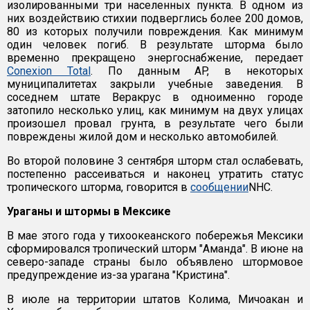
изолированными три населенных пункта. В одном из
них воздействию стихии подверглись более 200 домов,
80 из которых получили повреждения. Как минимум
один человек погиб. В результате шторма было
временно прекращено энергоснабжение, передает
Conexion Total
. По данным AP, в некоторых
муниципалитетах закрыли учебные заведения. В
соседнем штате Веракрус в одноименно городе
затопило несколько улиц, как минимум на двух улицах
произошел провал грунта, в результате чего были
повреждены жилой дом и несколько автомобилей.
Во второй половине 3 сентября шторм стал ослабевать,
постепенно рассеиваться и наконец утратить статус
тропического шторма, говорится в
сообщении
NHC.
Ураганы и штормы в Мексике
В мае этого года у тихоокеанского побережья Мексики
сформировался тропический шторм "Аманда". В июне на
северо-западе страны было объявлено штормовое
предупреждение из-за урагана "Кристина".
В июле на территории штатов Колима, Мичоакан и