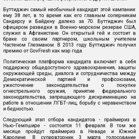
Буттиджич самый необычный кандидат этой кампании:
ему 38 лет, в то время как его главным соперникам
Сандерсу и Байдену далеко за 70. Буттиджич был
офицером разведки в Военно-морском резерве США,
служил в Афганистане. Он открытый гей и состоит в
браке со своим партнером, школьным учителем
Частеном Глезманом. В 2013 году Буттиджич получил
премию от GovFresh как мэр года.
Политическая платформа кандидата включает в себя
поддержку общедоступного здравоохранения, защиты
окружающей среды, диалога и сотрудничества между
Демократической партией и профсоюзами,
ужесточение законодательства о покупке
огнестрельного оружия, принятие федерального
законодательства, запрещающего дискриминацию на
работе в отношении ЛГБТ-лиц, борьбу с неравенством
и бедностью.
Следующий этап отбора кандидатов - праймериз в
Нью-Гемпшире - состоится 11 февраля. В том же
месяце пройдут праймериз в Неваде и Южной
Каролине. В супервторник 3 марта голосование