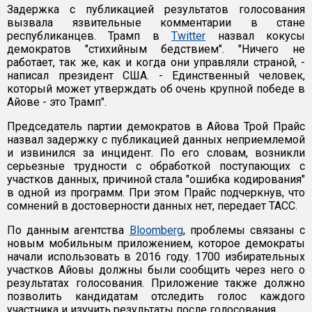
Задержка с публикацией результатов голосования
вызвала язвительные комментарии в стане
республиканцев. Трамп в
Twitter
назвал кокусы
демократов "стихийным бедствием". "Ничего не
работает, так же, как и когда они управляли страной, -
написал президент США. - Единственный человек,
который может утверждать об очень крупной победе в
Айове - это Трамп".
Председатель партии демократов в Айова Трой Прайс
назвал задержку с публикацией данных неприемлемой
и извинился за инцидент. По его словам, возникли
серьезные трудности с обработкой поступающих с
участков данных, причиной стала "ошибка кодирования"
в одной из программ. При этом Прайс подчеркнув, что
сомнений в достоверности данных нет, передает ТАСС.
По данным агентства
Bloomberg
, проблемы связаны с
новым мобильным приложением, которое демократы
начали использовать в 2016 году. 1700 избирательных
участков Айовы должны были сообщить через него о
результатах голосования. Приложение также должно
позволить кандидатам отследить голос каждого
участника и изучить результаты после голосования.