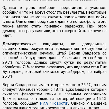
Однако в день выборов представители участков
сообщили, что не могут отослать результаты. Некоторые
организаторы не могли скачать приложение или войти
в него. Они стали передавать данные по телефону, и это
также могло стать причиной задержки. При этом
демократы сразу заявили, что о хакерской атаке речи не
идет.
Демократические кандидаты, не дождавшись
официальных результатов голосования, выступили с
оптимистическими речами. Штаб Берни Сандерса со
ссылкой на "внутренние данные" заявил о его победе с
29,7% голосов. Однако спустя сутки по результатам
обработки 71% голосов оказалось, что лидером стал Пит
Буттиджич, который считался аутсайдером, но набрал
26,8%.
Берни Сандерс занимает второе место с 25,2%, за ним
следует Элизабет Уоррен с 18,4%. Джо Байден, который
считался фаворитом гонки и главным соперником
Трампа, оказался только на четвертой позиции с 15,4%
голосов, сообщает
РИА "Новости"
. Однако у Байдена
остается шанс улучшить результаты в других штатах.