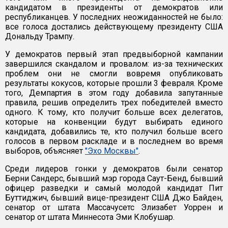
кандидатом в президенты от демократов или
республиканцев. У последних неожиданностей не было:
все голоса достались действующему президенту США
Дональду Трампу.
У демократов первый этап предвыборной кампании
завершился скандалом и провалом: из-за технических
проблем они не смогли вовремя опубликовать
результаты кокусов, которые прошли 3 февраля. Кроме
того, Демпартия в этом году добавила запутанные
правила, решив определить трех победителей вместо
одного. К тому, кто получит больше всех делегатов,
которые на конвенции будут выбирать единого
кандидата, добавились те, кто получил больше всего
голосов в первом раскладе и в последнем во время
выборов, объясняет
"Эхо Москвы"
.
Среди лидеров гонки у демократов были сенатор
Берни Сандерс, бывший мэр города Саут-Бенд, бывший
офицер разведки и самый молодой кандидат Пит
Буттиджич, бывший вице-президент США Джо Байден,
сенатор от штата Массачусетс Элизабет Уоррен и
сенатор от штата Миннесота Эми Клобушар.