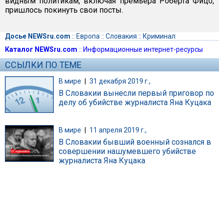
видным политикам, включая премьера Роберта Фицо,
пришлось покинуть свои посты.
Досье NEWSru.com
::
Европа
::
Словакия
::
Криминал
Каталог NEWSru.com
::
Информационные интернет-ресурсы
ССЫЛКИ ПО ТЕМЕ
В мире
|
31 декабря 2019 г.,
В Словакии вынесли первый приговор по
делу об убийстве журналиста Яна Куцака
В мире
|
11 апреля 2019 г.,
В Словакии бывший военный сознался в
совершении нашумевшего убийстве
журналиста Яна Куцака