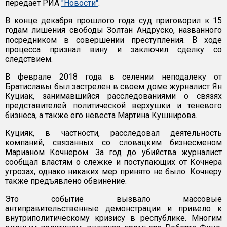
передает РИА
"Новости"
.
В конце декабря прошлого года суд приговорил к 15
годам лишения свободы Золтан Андруско, названного
посредником в совершении преступления. В ходе
процесса признал вину и заключил сделку со
следствием.
В феврале 2018 года в селении неподалеку от
Братиславы был застрелен в своем доме журналист Ян
Куциак, занимавшийся расследованиями о связях
представителей политической верхушки и теневого
бизнеса, а также его невеста Мартина Кушнирова.
Куцияк, в частности, расследовал деятельность
компаний, связанных со словацким бизнесменом
Марианом Кочнером. За год до убийства журналист
сообщал властям о слежке и поступающих от Кочнера
угрозах, однако никаких мер принято не было. Кочнеру
также предъявлено обвинение.
Это событие вызвало массовые
антиправительственные демонстрации и привело к
внутриполитическому кризису в республике. Многим