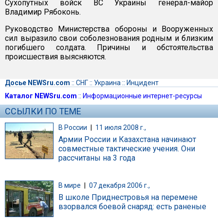
Сухопутных войск ВС Украины генерал-майор
Владимир Рябоконь.
Руководство Министерства обороны и Вооруженных
сил выразило свои соболезнования родным и близким
погибшего солдата. Причины и обстоятельства
происшествия выясняются.
Досье NEWSru.com
::
СНГ
::
Украина
::
Инцидент
Каталог NEWSru.com
::
Информационные интернет-ресурсы
ССЫЛКИ ПО ТЕМЕ
В России
|
11 июля 2008 г.,
Армии России и Казахстана начинают
совместные тактические учения. Они
рассчитаны на 3 года
В мире
|
07 декабря 2006 г.,
В школе Приднестровья на перемене
взорвался боевой снаряд: есть раненые