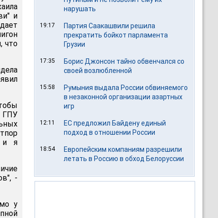
хаила
нарушать
ви" и
едает
19:17
Партия Саакашвили решила
лигон
прекратить бойкот парламента
, что
Грузии
17:35
Борис Джонсон тайно обвенчался со
идела
своей возлюбленной
явил
15:58
Румыния выдала России обвиняемого
в незаконной организации азартных
чтобы
игр
и ГПУ
ьных
12:11
ЕС предложил Байдену единый
пор
подход в отношении России
 и я
18:54
Европейским компаниям разрешили
летать в Россию в обход Белоруссии
личие
в", -
мо у
пной