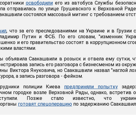
 соратники
освободили
его из автобуса Службы безопас
олпа отправилась по улице Грушевского к Верховной Раде
акашвили состоялся массовый митинг с требованием отс
вил
, что за его преследованиями на Украине и в Грузии 
ладимир Путин и ФСБ. По его словам, "изменник Укра
шенко и его правительство состоят в коррупционном сго
скими властями.
ы объявила Саакашвили в розыск и отвела ему сутки, 
онстрировав запись его разговора с бизнесменом из окру
ины Виктора Януковича, но Саакашвили назвал "наглой л
рора, а запись разговора - фейком.
трудники полиции Киева
предприняли попытку
задер
чном городке возле Верховной Рады, однако, встретив 
тступили. Позже стало известно, что украин
 органы
готовят спецоперацию
по задержанию Саакашвил