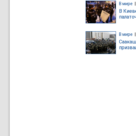
В мире
В Киев
палато
В мире
Саакаш
призва