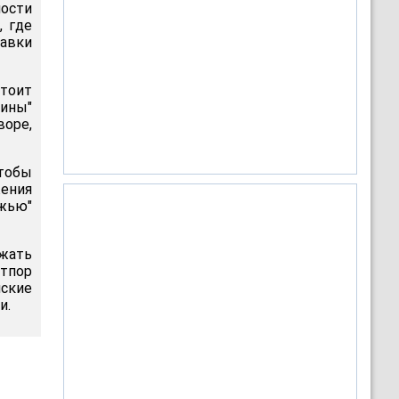
ности
, где
тавки
стоит
ины"
воре,
чтобы
жения
ожью"
жать
отпор
ские
и.