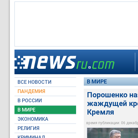
Президент Украины 
президента Грузии 
Накануне Генпрокур
Саакашвили под Ве
дома в Киеве по об
"гоп-компанией"
однако соратники о
В МИРЕ
ВСЕ НОВОСТИ
Администрация Пре
Global Look Press
ПАНДЕМИЯ
Порошенко на
В РОССИИ
жаждущей кро
В МИРЕ
Кремля
ЭКОНОМИКА
время публикации: 06 декабря
РЕЛИГИЯ
КРИМИНАЛ