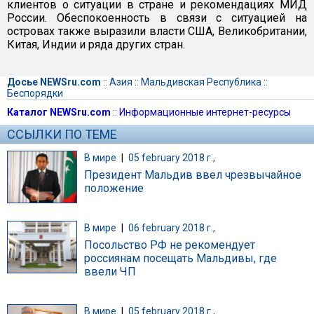
клиентов о ситуации в стране и рекомендациях МИД
России. Обеспокоенность в связи с ситуацией на
островах также выразили власти США, Великобритании,
Китая, Индии и ряда других стран.
Досье NEWSru.com
::
Азия
::
Мальдивская Республика
::
Беспорядки
Каталог NEWSru.com
::
Информационные интернет-ресурсы
ССЫЛКИ ПО ТЕМЕ
В мире
|
05 february 2018 г.,
Президент Мальдив ввел чрезвычайное
положение
В мире
|
06 february 2018 г.,
Посольство РФ не рекомендует
россиянам посещать Мальдивы, где
ввели ЧП
В мире
|
05 february 2018 г.,