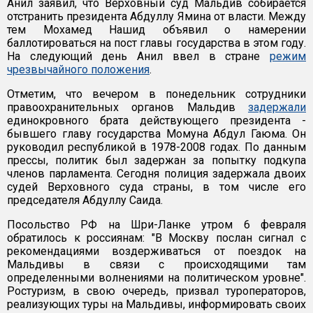
Анил заявил, что Верховный суд Мальдив собирается
отстранить президента Абдуллу Ямина от власти. Между
тем Мохамед Нашид объявил о намерении
баллотироваться на пост главы государства в этом году.
На следующий день Анил ввел в стране
режим
чрезвычайного положения
.
Отметим, что вечером в понедельник сотрудники
правоохранительных органов Мальдив
задержали
единокровного брата действующего президента -
бывшего главу государства Момуна Абдул Гаюма. Он
руководил республикой в 1978-2008 годах. По данным
прессы, политик был задержан за попытку подкупа
членов парламента. Сегодня полиция задержала двоих
судей Верховного суда страны, в том числе его
председателя Абдуллу Саида.
Посольство РФ на Шри-Ланке утром 6 февраля
обратилось к россиянам: "В Москву послан сигнал с
рекомендациями воздерживаться от поездок на
Мальдивы в связи с происходящими там
определенными волнениями на политическом уровне".
Ростуризм, в свою очередь, призвал туроператоров,
реализующих туры на Мальдивы, информировать своих