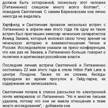
должна быть осторожной, поскольку этот человек
(Литвиненко) слишком много всего болтает", -
поведала Светличная. С самим Березовским она лично
никогда не виделась.
Хартфилд и Светличная провели несколько встреч с
Литвиненко в апреле-мае этого года. На одну из таких
встреч был приглашен эмиссар чеченских сепаратистов
Ахмед Закаев, который изложил свою точку зрения на
чеченскую историю и взаимоотношения Чечни и
России. Исследователи указали на пресс-конференции,
что как раз не Закаев, а Литвиненко больше говорил о
политике и критиковал российские власти.
Последняя личная встреча Светличной и Литвиненко
состоялась 22 мая этого года в отеле Hilton Park Lane в
центре Лондона. Также по ее словам, беседы
проходили во время прогулок в Гайд-парке, их
содержание не записывалось.
Светличная попала в список рассылки по электронной
почте материалов от Литвиненко. "Но я многие письма
удалила, потому что они не имели отношения к теме
моего исследования", - добавила она.