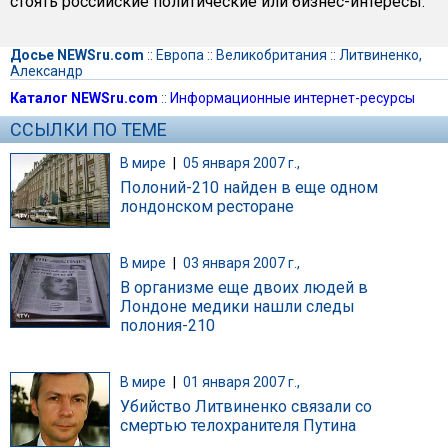
стоять российские политические или бизнес-интересы.
Досье NEWSru.com
::
Европа
::
Великобритания
::
Литвиненко,
Александр
Каталог NEWSru.com
::
Информационные интернет-ресурсы
ССЫЛКИ ПО ТЕМЕ
В мире
|
05 января 2007 г.,
Полоний-210 найден в еще одном
лондонском ресторане
В мире
|
03 января 2007 г.,
В организме еще двоих людей в
Лондоне медики нашли следы
полония-210
В мире
|
01 января 2007 г.,
Убийство Литвиненко связали со
смертью телохранителя Путина