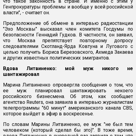
что такое законность в стране. И именно с этим у
Генпрокуратуры проблемы и вообще у всей российской
власти", - считает он.
Предположение об обмене в интервью радиостанции
"Эхо Москвы" высказал член комитета Госдумы по
безопасности Геннадий Гудков. В частности, он заявил,
что Москва препятствует повторному допросу
следователями Скотланд-Ярда Ковтуна и Лугового с
целью получить Бориса Березовского, Ахмеда Закаева
и других известных политических эмигрантов.
Вдова Литвиненко: мой муж никого не
шантажировал
Марина Литвиненко опровергла сообщения о том, что
ее муж планировал шантажировать некоего
российского бизнесмена. Об этом, как сообщает
агентство Reuters, она заявила в интервью журналистам
телепрограммы "60 минут" американского канала CBS,
которое выйдет в эфир в воскресенье.
По словам Марины Литвиненко, ее муж "не был тем
человеком (который сделал бы это)". В тоже время,
вдова Литвиненко в очередной раз заявила о том, что