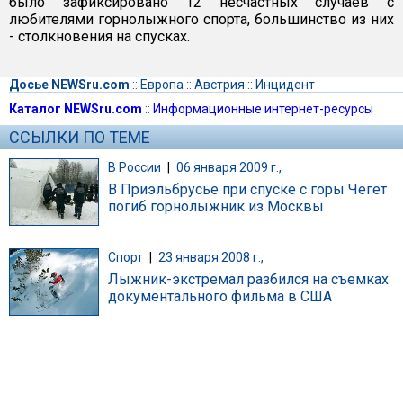
было зафиксировано 12 несчастных случаев с
любителями горнолыжного спорта, большинство из них
- столкновения на спусках.
Досье NEWSru.com
::
Европа
::
Австрия
::
Инцидент
Каталог NEWSru.com
::
Информационные интернет-ресурсы
ССЫЛКИ ПО ТЕМЕ
В России
|
06 января 2009 г.,
В Приэльбрусье при спуске с горы Чегет
погиб горнолыжник из Москвы
Спорт
|
23 января 2008 г.,
Лыжник-экстремал разбился на съемках
документального фильма в США