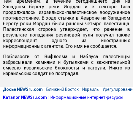
Тем временем, в течение сегодняшнего дня на
Западном берегу реки Иордан и в секторе Газа
продолжалось израильско-палестинское вооруженное
противостояние. В ходе стычки в Хевроне на Западном
берегу реки Иордан были ранены четыре палестинца.
Палестинская сторона утверждает, что ранение в
результате попадания резиновой пули получил также
корреспондент одного из иностранных
информационных агентств. Его имя не сообщается.
Поблизости от Вифлеема и Наблуса палестинцы
забрасывали камнями и бутылками с зажигательной
смесью израильские блокпосты и патрули. Никто из
израильских солдат не пострадал.
Досье NEWSru.com
::
Ближний Восток
::
Израиль
::
Урегулировани
Каталог NEWSru.com
::
Информационные интернет-ресурсы