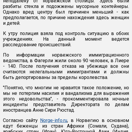
неподалеку от норвежской столицы. Здесь были
разбиты стекла и подожжены мусорные контейнеры.
Однако вред центру был причинен меньший - как
предполагается, по причине нахождения здесь женщин
и детей.
К утру полиция взяла под контроль ситуацию в обоих
учреждениях. На данный момент ведется
расследование происшествий.
По информации норвежского иммиграционного
ведомства, в Фагерли жили около 90 человек, в Лиере
- 140. После получения отказа на убежище все они
считаются нелегальными иммигрантами и должны
быть депортированы за пределы королевства.
"Понятно, что многим не нравится такое положение, но
мы не потерпим насилия и вандализма для выражения
этого недовольства", - прокомментировала ночные
инциденты представитель Директората по делам
иностранцев Анне Сири Рюстад.
Согласно сайту
Norge-info.ru
, в Норвегию в основном
едут беженцы из стран Африки (Сомали, Судана),
арабских стран (Иран), Юго-Восточной Азии (Индия,