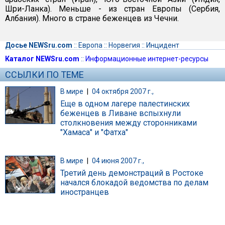
Шри-Ланка). Меньше - из стран Европы (Сербия,
Албания). Много в стране беженцев из Чечни.
Досье NEWSru.com
::
Европа
::
Норвегия
::
Инцидент
Каталог NEWSru.com
::
Информационные интернет-ресурсы
ССЫЛКИ ПО ТЕМЕ
В мире
|
04 октября 2007 г.,
Еще в одном лагере палестинских
беженцев в Ливане вспыхнули
столкновения между сторонниками
"Хамаса" и "Фатха"
В мире
|
04 июня 2007 г.,
Третий день демонстраций в Ростоке
начался блокадой ведомства по делам
иностранцев