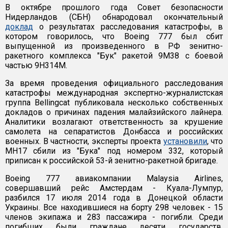
В октябре прошлого года Совет безопасности
Нидерландов (СБН) обнародовал окончательный
доклад
о результатах расследования катастрофы, в
котором говорилось, что Boeing 777 был сбит
выпущенной из произведенного в РФ зенитно-
ракетного комплекса "Бук" ракетой 9М38 с боевой
частью 9Н314M.
За время проведения официального расследования
катастрофы международная экспертно-журналистская
группа Bellingcat публиковала несколько собственных
докладов о причинах падения малайзийского лайнера.
Аналитики возлагают ответственность за крушение
самолета на сепаратистов Донбасса и российских
военных. В частности, эксперты проекта
установили
, что
MH17 сбили из "Бука" под номером 332, который
приписан к российской 53-й зенитно-ракетной бригаде.
Boeing 777 авиакомпании Malaysia Airlines,
совершавший рейс Амстердам - Куала-Лумпур,
разбился 17 июля 2014 года в Донецкой области
Украины. Все находившиеся на борту 298 человек - 15
членов экипажа и 283 пассажира - погибли. Среди
погибших были граждане десяти государств,