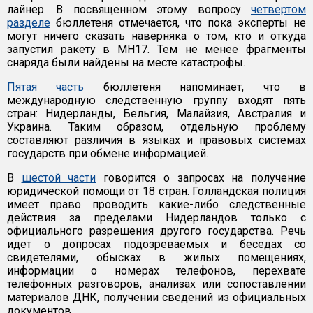
лайнер. В посвященном этому вопросу
четвертом
разделе
бюллетеня отмечается, что пока эксперты не
могут ничего сказать наверняка о том, кто и откуда
запустил ракету в MH17. Тем не менее фрагменты
снаряда были найдены на месте катастрофы.
Пятая часть
бюллетеня напоминает, что в
международную следственную группу входят пять
стран: Нидерланды, Бельгия, Малайзия, Австралия и
Украина. Таким образом, отдельную проблему
составляют различия в языках и правовых системах
государств при обмене информацией.
В
шестой части
говорится о запросах на получение
юридической помощи от 18 стран. Голландская полиция
имеет право проводить какие-либо следственные
действия за пределами Нидерландов только с
официального разрешения другого государства. Речь
идет о допросах подозреваемых и беседах со
свидетелями, обысках в жилых помещениях,
информации о номерах телефонов, перехвате
телефонных разговоров, анализах или сопоставлении
материалов ДНК, получении сведений из официальных
документов.