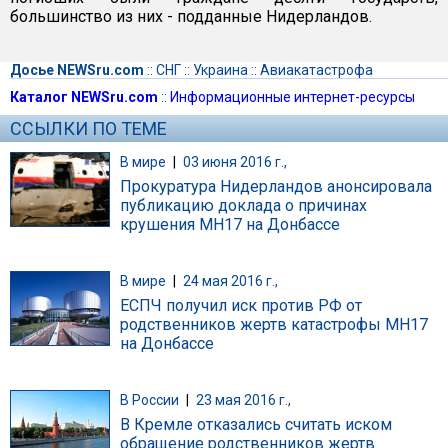
большинство из них - подданные Нидерландов.
Досье NEWSru.com
::
СНГ
::
Украина
::
Авиакатастрофа
Каталог NEWSru.com
::
Информационные интернет-ресурсы
ССЫЛКИ ПО ТЕМЕ
В мире
|
03 июня 2016 г.,
Прокуратура Нидерландов анонсировала
публикацию доклада о причинах
крушения MH17 на Донбассе
В мире
|
24 мая 2016 г.,
ЕСПЧ получил иск против РФ от
родственников жертв катастрофы MH17
на Донбассе
В России
|
23 мая 2016 г.,
В Кремле отказались считать иском
обращение родственников жертв