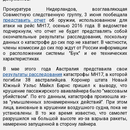
Прокуратура Нидерландов, возглавляющая
Совместную следственную группу, 3 июня пообещала
представить отчет
об оружии, использованном для
атаки на рейс MH17, осенью 2016 года. В ведомстве
подчеркнули, что отчет не будет представлять собой
окончательные результаты расследования, поскольку
данных о катастрофе до сих пор не хватает. В частности,
члены комиссии до сих пор ждут от России информации
о расположении системы "Бук" и ее технических
характеристиках.
В мае этого года Австралия представила свои
результаты расследования
катастрофы MH17, в которой
погибли 38 австралийцев. Коронер штата Новый
Южный Уэльс Майкл Барнс пришел к выводу, что
крушение пассажирского авиалайнера было "массовым
убийством". По его данным, катастрофа произошла из-
за "умышленных злонамеренных действий". При этом
лица, виновные в крушении воздушного судна, пока не
установлены. В то же время известно, что самолет
разрушился на большой высоте из-за взрыва ракеты,
намеренно запущенной в сторону лайнера.