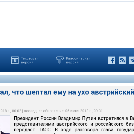
Текстовая
Классическая
версия
версия
ебастьян Курц на встрече с представителями деловых кругов
ебастьян Курц на встрече с представителями деловых кругов
идента России
ал, что шептал ему на ухо австрийски
18 г., 00:02 | последнее обновление: 06 июня 2018 г., 09:31
Президент России Владимир Путин встретился в В
представителями австрийского и российского биз
передает ТАСС. В ходе разговора глава госуда