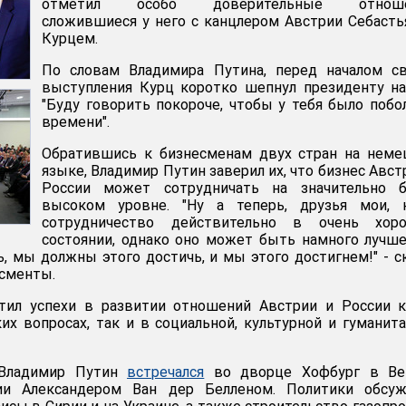
отметил особо доверительные отноше
сложившиеся у него с канцлером Австрии Себаст
Курцем.
По словам Владимира Путина, перед началом св
выступления Курц коротко шепнул президенту на
"Буду говорить покороче, чтобы у тебя было поб
времени".
Обратившись к бизнесменам двух стран на неме
языке, Владимир Путин заверил их, что бизнес Авст
России может сотрудничать на значительно б
высоком уровне. "Ну а теперь, друзья мои, 
сотрудничество действительно в очень хор
состоянии, однако оно может быть намного лучш
, мы должны этого достичь, и мы этого достигнем!" - с
исменты.
ил успехи в развитии отношений Австрии и России к
их вопросах, так и в социальной, культурной и гуманит
 Владимир Путин
встречался
во дворце Хофбург в Ве
ии Александером Ван дер Белленом. Политики обсуж