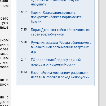
ния,
нарушать
ьяном
19:17
Партия Саакашвили решила
прекратить бойкот парламента
оего
Грузии
 ухо:
ольше
17:35
Борис Джонсон тайно обвенчался со
своей возлюбленной
цком
15:58
Румыния выдала России обвиняемого
рии и
в незаконной организации азартных
олее
игр
наше
ошем
12:11
ЕС предложил Байдену единый
е, мы
подход в отношении России
казал
18:54
Европейским компаниям разрешили
летать в Россию в обход Белоруссии
ак в
арной
не с
дали