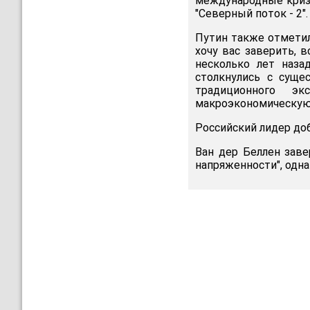
международные кризи
"Северный поток - 2".
Путин также отметил
хочу вас заверить, 
несколько лет наза
столкнулись с суще
традиционного э
макроэкономическую с
Российский лидер доб
Ван дер Беллен заве
напряженности", одна