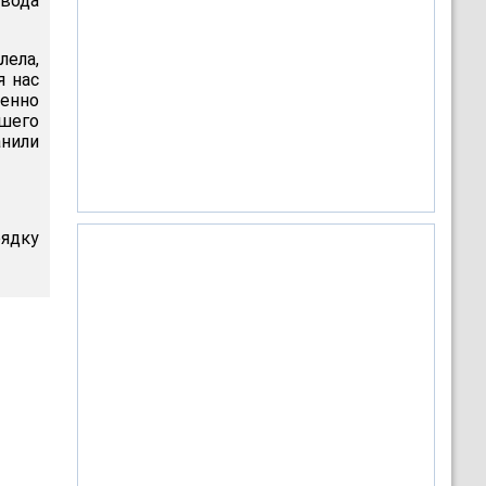
овода
лела,
я нас
енно
шего
нили
рядку