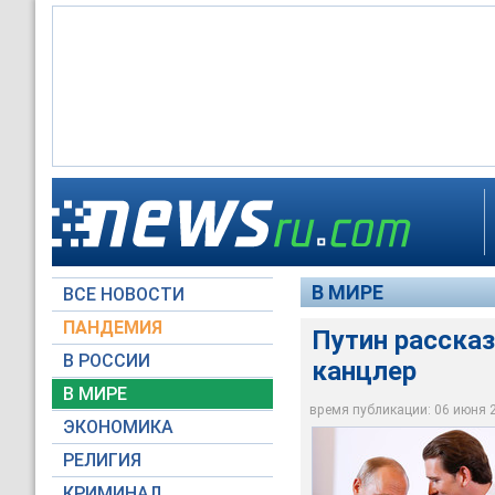
Владимир Путин и С
Владимир Путин и С
России и Австрии
России и Австрии
В МИРЕ
ВСЕ НОВОСТИ
Reuters
Пресс-служба През
ПАНДЕМИЯ
Путин рассказ
В РОССИИ
канцлер
В МИРЕ
время публикации: 06 июня 20
ЭКОНОМИКА
РЕЛИГИЯ
КРИМИНАЛ