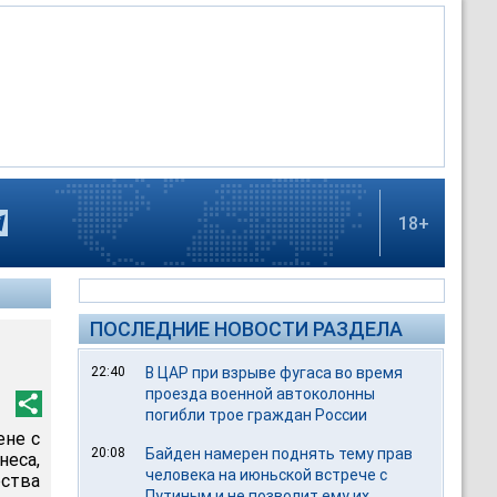
18+
ПОСЛЕДНИЕ НОВОСТИ РАЗДЕЛА
й
22:40
В ЦАР при взрыве фугаса во время
проезда военной автоколонны
погибли трое граждан России
ене с
20:08
Байден намерен поднять тему прав
неса,
человека на июньской встрече с
рства
Путиным и не позволит ему их