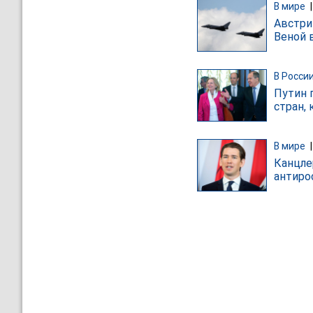
В мире
Австри
Веной 
В Росси
Путин 
стран,
В мире
Канцле
антиро