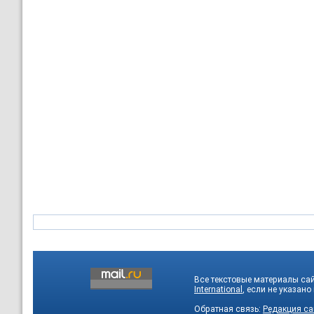
Все текстовые материалы са
International
, если не указано
Обратная связь:
Редакция са