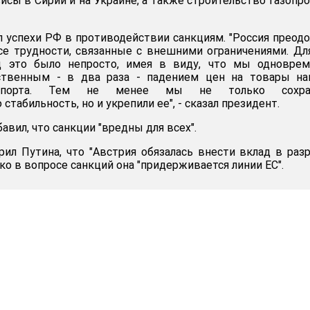
сы в Сирии и на Украине, а также строительство газопр
 успехи РФ в противодействии санкциям. "Россия преодо
все трудности, связанные с внешними ограничениями. Дл
д это было непросто, имея в виду, что мы одноврем
ственным - в два раза - падением цен на товары на
кспорта. Тем не менее мы не только сохра
табильность, но и укрепили ее", - сказал президент.
авил, что санкции "вредны для всех".
рил Путина, что "Австрия обязалась внести вклад в раз
ко в вопросе санкций она "придерживается линии ЕС".