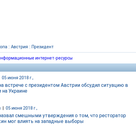
опа
::
Австрия
::
Президент
нформационные интернет-ресурсы
|
05 июня 2018 г.,
на встрече с президентом Австрии обсудил ситуацию в
и на Украине
и
|
05 июня 2018 г.,
назвал смешными утверждения о том, что ресторатор
ин мог влиять на западные выборы