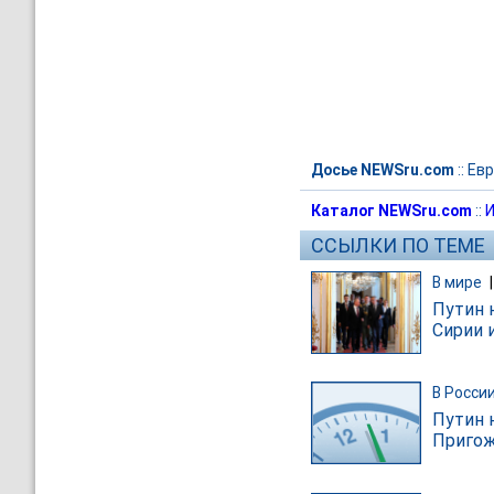
Досье NEWSru.com
::
Евр
Каталог NEWSru.com
::
И
ССЫЛКИ ПО ТЕМЕ
В мире
Путин 
Сирии 
В Росси
Путин 
Пригож