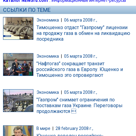
Каталог NEWSru.com
::
Информационные интернет-ресурсы
ССЫЛКИ ПО ТЕМЕ
Экономика
|
06 марта 2008 г.,
Тимошенко отдаст "Газпрому" лицензии
на продажу газа в обмен на ликвидацию
посредника
Экономика
|
05 марта 2008 г.,
"Нафтогаз" сокращает транзит
российского газа в Европу. Ющенко и
Тимошенко это опровергают
Экономика
|
05 марта 2008 г.,
"Газпром" снимает ограничения по
поставкам газа Украине. Переговоры
продолжаются 
В мире
|
28 february 2008 г.,
Ющенко доволен российско-