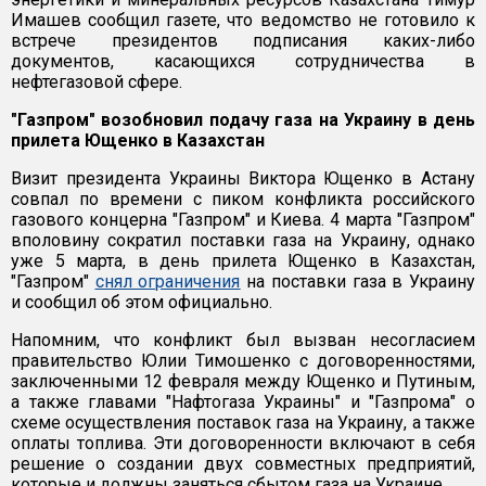
Имашев сообщил газете, что ведомство не готовило к
встрече президентов подписания каких-либо
документов, касающихся сотрудничества в
нефтегазовой сфере.
"Газпром" возобновил подачу газа на Украину в день
прилета Ющенко в Казахстан
Визит президента Украины Виктора Ющенко в Астану
совпал по времени с пиком конфликта российского
газового концерна "Газпром" и Киева. 4 марта "Газпром"
вполовину сократил поставки газа на Украину, однако
уже 5 марта, в день прилета Ющенко в Казахстан,
"Газпром"
снял ограничения
на поставки газа в Украину
и сообщил об этом официально.
Напомним, что конфликт был вызван несогласием
правительство Юлии Тимошенко с договоренностями,
заключенными 12 февраля между Ющенко и Путиным,
а также главами "Нафтогаза Украины" и "Газпрома" о
схеме осуществления поставок газа на Украину, а также
оплаты топлива. Эти договоренности включают в себя
решение о создании двух совместных предприятий,
которые и должны заняться сбытом газа на Украине.