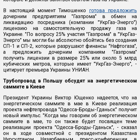
В настоящий момент Тимошенко
готова предложить
дочерним предприятиям "Газпрома" в обмен на
ликвидацию посредника (компании "УкрГаз-Энерго")
лицензию на самостоятельную продажу газа на
Украине. "По вопросу 25% участия "Газпрома" в "УкрГаз-
Энерго" мы могли бы абсолютно обойтись без создания
СП-1 и СП-2, которые разрушают финансы "Нафтогаза",
а предложить дочерним компаниям "Газпрома"
получить лицензии в размере 25% или около 5 млрд
кубических метров, которые имеет "УкрГаз-Энерго", -
цитирует премьера Украины УНИАН.
Трубопровод в Польшу обсудят на энергетическом
саммите в Киеве
Президент Украины Виктор Ющенко надеется, что на
энергетическом саммите в мае в Киеве реализация
проекта нефтепровода "Одесса-Броды-Гданьск" получит
новый импульс. "Когда мы говорим об энергетическом
саммите в мае, то он также будет посвящен теме
реализации проекта "Одесса-Броды-Гданьск", - сказал
он в ходе совместной с президентом Казахстана
Нурсултаном Назарбаевым пресс-конференции в