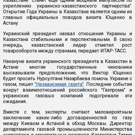
Казахстане "станет еще одним мощным импульсом по
укреплению украинско-казахстанского партнерства".
Открытие Года Украины в Казахстане является одним из
главных официальных поводов визита Ющенко в
Астану.
Украинский президент назвал отношения Украины и
Казахстана стабильными и перспективными. В свою
очередь, казахстанский лидер отметил рост
товарооборота между странами, передает ИТАР-ТАСС.
Накануне визита украинского президента в Казахстан в
Астане многие государственные чиновники
высказывали предположение, что Виктор Ющенко
будет просить Нурсултана Назарбаева помочь Украине с
газом, пишет
"Независимая газета"
. Последние события
вокруг взаимоотношений российского "Газпрома" и
украинских газовых компаний подогревали эти
ожидания.
Вместе с тем, эксперты считают маловероятным
заключение каких-либо договоренностей по газу
между Киевом и Астаной в обход Москвы. Директор
департамента газовой промышленности Министерства
энергетики и минеральных ресурсов Казахстана Тимур