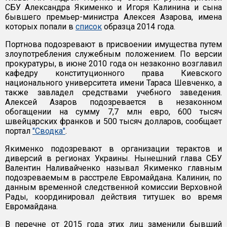
СБУ Александра Якименко и Игоря Калинина и сына
бывшего премьер-министра Алексея Азарова, имена
которых попали в
список
образца 2014 года.
Портнова подозревают в присвоении имущества путем
злоупотребления служебным положением. По версии
прокуратуры, в июне 2010 года он незаконно возглавил
кафедру конституционного права Киевского
национального университета имени Тараса Шевченко, а
также завладел средствами учебного заведения.
Алексей Азаров подозревается в незаконном
обогащении на сумму 7,7 млн евро, 600 тысяч
швейцарских франков и 500 тысяч долларов, сообщает
портал
"Сводка"
.
Якименко подозревают в организации терактов и
диверсий в регионах Украины. Нынешний глава СБУ
Валентин Наливайченко называл Якименко главным
подозреваемым в расстреле Евромайдана. Калинин, по
данным временной следственной комиссии Верховной
Рады, координировал действия титушек во время
Евромайдана.
В перечне от 2015 года этих лиц заменили бывший