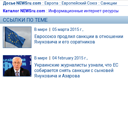
Досье NEWSru.com
::
Европа
::
Европейский Союз
::
Санкции
Каталог NEWSru.com
::
Информационные интернет-ресурсы
ССЫЛКИ ПО ТЕМЕ
В мире
|
05 марта 2015 г.,
Евросоюз продлил санкции в отношении
Януковича и его соратников
В мире
|
04 february 2015 г.,
Украинские журналисты узнали, что ЕС
собирается снять санкции с сыновей
Януковича и Азарова