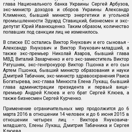
глава Национального банка Украины Сергей Арбузов,
экс-министр доходов и сборов Украины Александр
Клименко, бывший министр энергетики и угольной
промышленности Эдуард Ставицкий, бизнесмен и экс-
депутат Юрий Иванющенко. Таким образом, количество
попавших под санкции лиц не изменилось.
В списке ЕС остались Виктор Янукович и его сыновья -
Александр Янукович и Виктор Янукович-младший, а
также экс-премьер Николай Азаров, бывший глава
МВД Виталий Захарченко и его экс-заместитель Виктор
Ратушняк, экс-генпрокурор Виктор Пшонка и его сын
Артем Пшонка, бывший министр образования и науки
Дмитрий Табачник, экс-министр здравоохранения Раиса
Богатырева, экс-глава Минюста Елена Лукаш, бывший
глава администрации президента и первый вице-
премьер Андрей Клюев и его брат Сергей Клюев, а
также бизнесмен Сергей Курченко.
Применение ограничительных мер продолжится до 6
марта 2016 в отношении 14 человек и до 6 июня 2015 в
отношении четырех лиц - Виктора Януковича-
младшего, Елены Лукаш, Дмитрия Табачника и Сергея
Клюева.