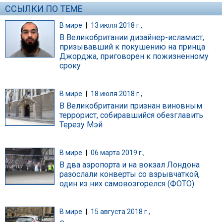
ССЫЛКИ ПО ТЕМЕ
В мире
|
13 июля 2018 г.,
В Великобритании дизайнер-исламист,
призывавший к покушению на принца
Джорджа, приговорен к пожизненному
сроку
В мире
|
18 июля 2018 г.,
В Великобритании признан виновным
террорист, собиравшийся обезглавить
Терезу Мэй
В мире
|
06 марта 2019 г.,
В два аэропорта и на вокзал Лондона
разослали конверты со взрывчаткой,
один из них самовозгорелся (ФОТО)
В мире
|
15 августа 2018 г.,