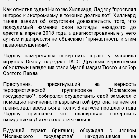
Как отметил судья Николас Хиллиард, Ладлоу "проявлял
интерес к экстремизму в течение долгих лет". Хиллиард
также заявил об отсутствии доказательств того, что
подсудимый изменил свои взгляды незадолго до
ареста в апреле 2018 года, а диагностированные у него
аутизм и депрессия не объясняют "причастность к этим
правонарушениям".
Ладлоу намеревался совершить теракт у магазина
игрушек Disney, передает ТАСС. Другими вероятными
объектами нападения стали Музей мадам Тюссо и собор
Святого Павла.
Преступник, присягнувший на верность
террористической группировке "Исламское
государство"*, собирался осуществить свой замысел с
помощью начиненного взрывчаткой фургона: на нем он
планировал врезаться в толпу. В августе прошлого года
Ладлоу признался, что планировал совершить
нападение и убить около ста человек.
Будущий теракт британец обсуждал с членом
"Исламского государства", находившимся на