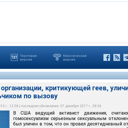
Текстовая
Классическая
версия
версия
риканской Национальной ассоциации по исследованию и
изации, критикующей геев Джордж Рекерс, уличили в связи с
лизма Джордж Рекерс нанял компаньона на сайте с
о компаньона выступал 20-летний житель Пуэрто-Рико,
ву
названием Rentboy.com (мальчик в аренду)
ntboy.com под ником Geo
.sc.edu
организации, критикующей геев, улич
ьчиком по вызову
0 г., 12:58 | последнее обновление: 07 декабря 2017 г., 08:56
В США ведущий активист движения, считаю
гомосексуализм серьезным сексуальным отклоне
был уличен в том, что он провел десятидневный о