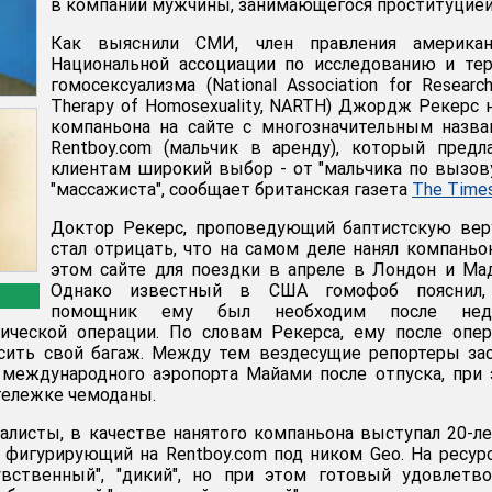
в компании мужчины, занимающегося проституцией
Как выяснили СМИ, член правления американ
Национальной ассоциации по исследованию и те
гомосексуализма (National Association for Researc
Therapy of Homosexuality, NARTH) Джордж Рекерс 
компаньона на сайте с многозначительным назв
Rentboy.com (мальчик в аренду), который предл
клиентам широкий выбор - от "мальчика по вызов
"массажиста", сообщает британская газета
The Time
Доктор Рекерс, проповедующий баптистскую вер
стал отрицать, что на самом деле нанял компаньо
этом сайте для поездки в апреле в Лондон и Ма
Однако известный в США гомофоб пояснил,
помощник ему был необходим после нед
гической операции. По словам Рекерса, ему после опе
сить свой багаж. Между тем вездесущие репортеры за
 международного аэропорта Майами после отпуска, при
 тележке чемоданы.
алисты, в качестве нанятого компаньона выступал 20-л
 фигурирующий на Rentboy.com под ником Geo. На ресур
увственный", "дикий", но при этом готовый удовлетв