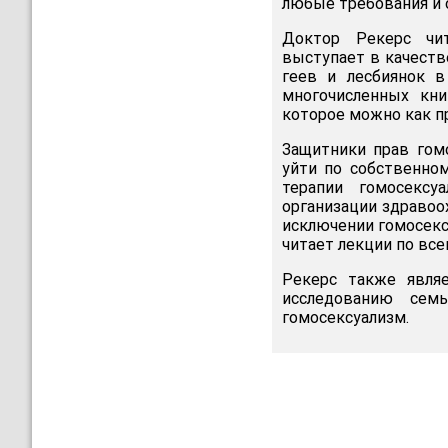
любые требования и 
Доктор Рекерс чит
выступает в качеств
геев и лесбиянок в
многочисленных кни
которое можно как п
Защитники прав гомо
уйти по собственно
терапии гомосексу
организации здравоо
исключении гомосексу
читает лекции по все
Рекерс также явля
исследованию семь
гомосексуализм.