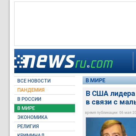
Член правления аме
В США лидера орган
терапии гомосексуа
В качестве нанятог
мальчиком по вызо
многозначительным 
фигурирующий на Re
В МИРЕ
ВСЕ НОВОСТИ
Specialtyclinics.med
Rentboy.com
Advocate.com
ПАНДЕМИЯ
В США лидера 
В РОССИИ
в связи с мал
В МИРЕ
время публикации: 06 мая 201
ЭКОНОМИКА
РЕЛИГИЯ
КРИМИНАЛ