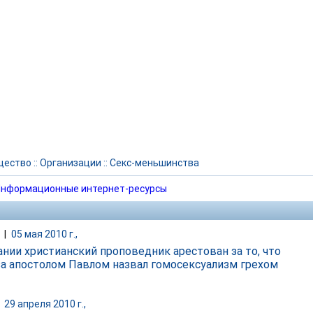
щество
::
Организации
::
Секс-меньшинства
нформационные интернет-ресурсы
|
05 мая 2010 г.,
ании христианский проповедник арестован за то, что
за апостолом Павлом назвал гомосексуализм грехом
|
29 апреля 2010 г.,