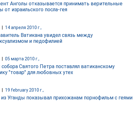
ент Анголы отказывается принимать верительные
ы от израильского посла-гея
|
14 апреля 2010 г.,
авитель Ватикана увидел связь между
ксуализмом и педофилией
|
05 марта 2010 г.,
 собора Cвятого Петра поставлял ватиканскому
ику "товар" для любовных утех
|
19 february 2010 г.,
 из Уганды показывал прихожанам порнофильм с геями