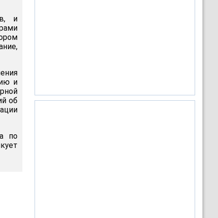
в, и
арами
ором
ание,
чения
нию и
рной
ий об
иации
а по
кует