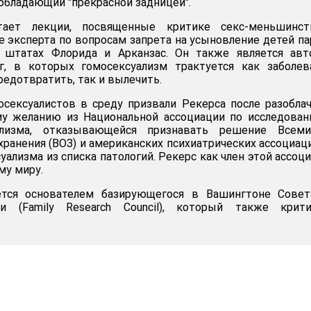
обладающий "прекрасной задницей".
ает лекции, посвященные критике секс-меньшинст
е эксперта по вопросам запрета на усыновление детей п
 штатах Флорида и Арканзас. Он также является авт
г, в которых гомосексуализм трактуется как заболев
редотвратить, так и вылечить.
сексуалистов в среду призвали Рекерса после разобла
му желанию из Национальной ассоциации по исследова
ализма, отказывающейся признавать решение Всеми
хранения (ВОЗ) и американских психиатрических ассоциац
ализма из списка патологий. Рекерс как член этой ассоц
му миру.
ется основателем базирующегося в Вашингтоне Совет
и (Family Research Council), который также крити