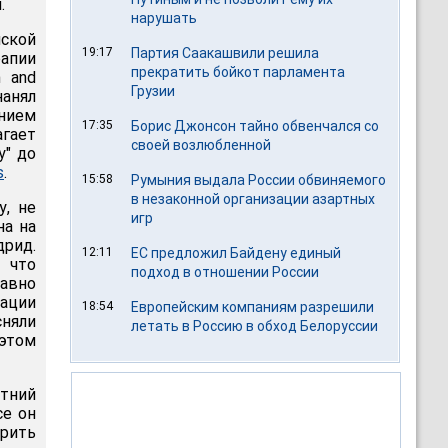
.
нарушать
ской
19:17
Партия Саакашвили решила
рапии
прекратить бойкот парламента
h and
Грузии
нанял
анием
17:35
Борис Джонсон тайно обвенчался со
агает
своей возлюбленной
у" до
s
.
15:58
Румыния выдала России обвиняемого
в незаконной организации азартных
у, не
игр
на на
дрид.
12:11
ЕС предложил Байдену единый
 что
подход в отношении России
авно
рации
18:54
Европейским компаниям разрешили
сняли
летать в Россию в обход Белоруссии
 этом
етний
се он
орить