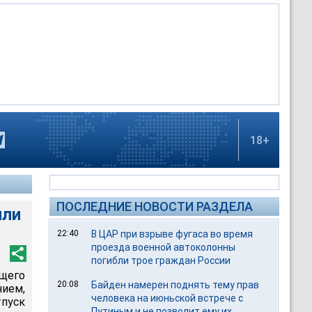
18+
ПОСЛЕДНИЕ НОВОСТИ РАЗДЕЛА
или
22:40
В ЦАР при взрыве фугаса во время
проезда военной автоколонны
погибли трое граждан России
щего
20:08
Байден намерен поднять тему прав
нием,
человека на июньской встрече с
тпуск
Путиным и не позволит ему их