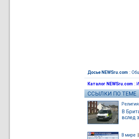
Досье NEWSru.com
::
Об
Каталог NEWSru.com
::
И
ССЫЛКИ ПО ТЕМЕ
Религия
В Брит
вслед 
В мире