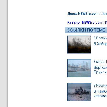
Досье NEWSru.com
::
Лат
Каталог NEWSru.com
::
И
ССЫЛКИ ПО ТЕМЕ
В Росси
В Хаба
В мире
Вертол
Брукли
В Росси
В Тамб
челове