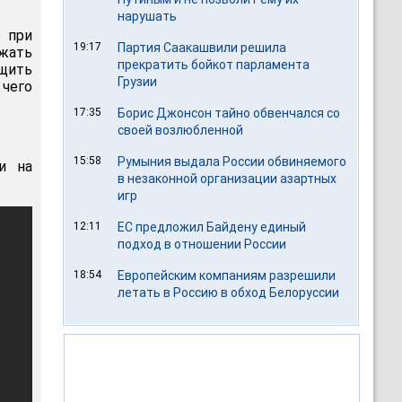
нарушать
ю при
19:17
Партия Саакашвили решила
ежать
прекратить бойкот парламента
щить
Грузии
 чего
17:35
Борис Джонсон тайно обвенчался со
своей возлюбленной
15:58
Румыния выдала России обвиняемого
и на
в незаконной организации азартных
игр
12:11
ЕС предложил Байдену единый
подход в отношении России
18:54
Европейским компаниям разрешили
летать в Россию в обход Белоруссии