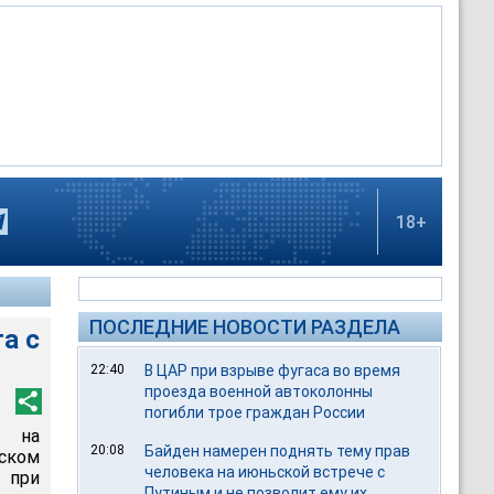
18+
ПОСЛЕДНИЕ НОВОСТИ РАЗДЕЛА
а с
22:40
В ЦАР при взрыве фугаса во время
проезда военной автоколонны
погибли трое граждан России
ь на
20:08
Байден намерен поднять тему прав
ьском
человека на июньской встрече с
 при
Путиным и не позволит ему их