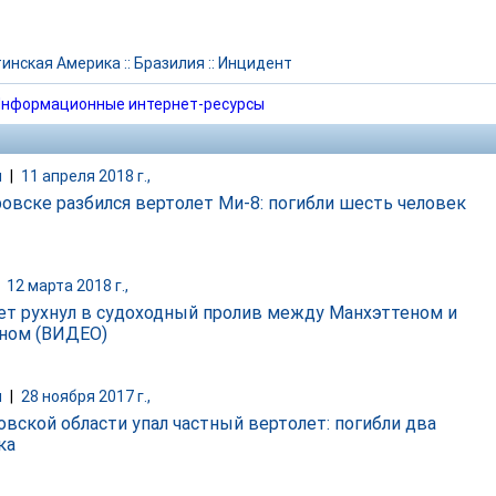
инская Америка
::
Бразилия
::
Инцидент
нформационные интернет-ресурсы
и
|
11 апреля 2018 г.,
ровске разбился вертолет Ми-8: погибли шесть человек
|
12 марта 2018 г.,
ет рухнул в судоходный пролив между Манхэттеном и
ном (ВИДЕО)
и
|
28 ноября 2017 г.,
овской области упал частный вертолет: погибли два
ка