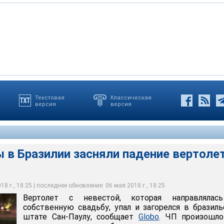
Текстовая
Классическая
версия
версия
азилии засняли падение вертолета с невестой
 / twitter.com
 в Бразилии засняли падение вертолет
8 г., 18:25 | последнее обновление: 06 мая 2018 г., 18:25
Вертолет с невестой, которая направлялас
собственную свадьбу, упал и загорелся в бразил
штате Сан-Паулу, сообщает
Globo
. ЧП произошло