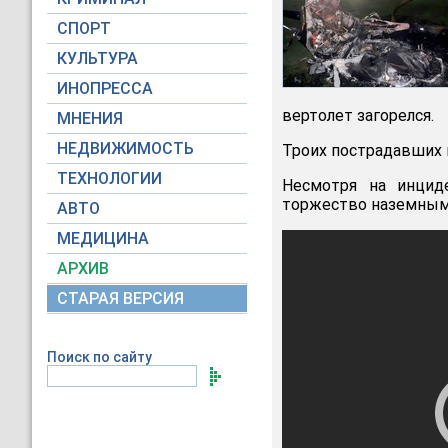
СПОРТ
КУЛЬТУРА
ИНОПРЕССА
вертолет загорелся.
МНЕНИЯ
НЕДВИЖИМОСТЬ
Троих пострадавших 
ТЕХНОЛОГИИ
Несмотря на инцид
торжество наземным
АВТО
МЕДИЦИНА
АРХИВ
СТАРАЯ ВЕРСИЯ
Поиск по сайту